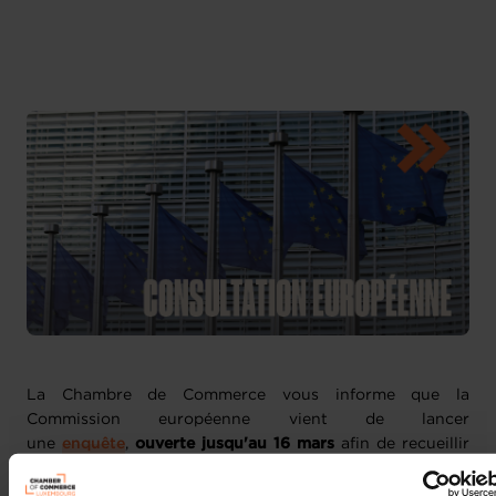
La Chambre de Commerce vous informe que la
Commission européenne vient de lancer
une
enquête
,
ouverte jusqu'au 16 mars
afin de recueillir
des informations et évaluer les « impacts potentiels » des
mesures envisagées par le
Circular Economy Act
, attendu