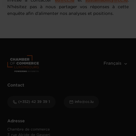
invitée à contacter
eu@cc.lu
et
sustainability@cc.lu
.
N’hésitez pas à nous partager vos réponses à cette
enquête afin d’alimenter nos analyses et positions.
Contact
(+352) 42 39 39 1
info@cc.lu
Adresse
Chambre de commerce
7, rue Alcide de Gasperi