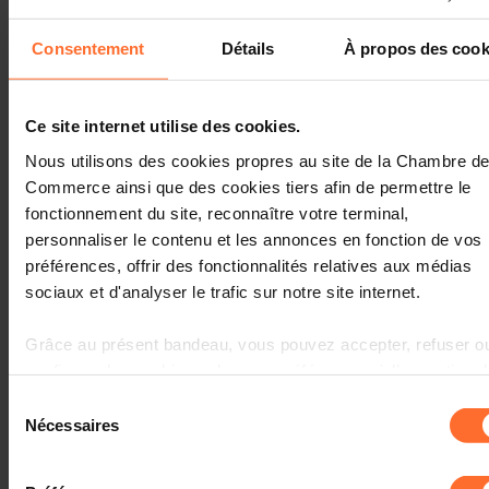
courant 2026. Ce questionnaire comporte
5 parties
consacrées :
Consentement
Détails
À propos des cook
aux déchets électroniques et électriques
Ce site internet utilise des cookies.
aux marchés publics circulaires
Nous utilisons des cookies propres au site de la Chambre d
au statut de déchet en fin de vie
Commerce ainsi que des cookies tiers afin de permettre le
fonctionnement du site, reconnaître votre terminal,
à l’harmonisation des systèmes à responsabilité
personnaliser le contenu et les annonces en fonction de vos
élargie du producteur
préférences, offrir des fonctionnalités relatives aux médias
et à la numérisation des permis de démolition dans
sociaux et d'analyser le trafic sur notre site internet.
le bâtiment
Grâce au présent bandeau, vous pouvez accepter, refuser o
configurer les cookies selon vos préférences, à l’exception 
Vous êtes libres de répondre à tout ou partie du
questionnaire, en fonction des impacts potentiels sur
cookies strictement nécessaires au fonctionnement du site.
Sélection
votre activité.
Une description des différents cookies est accessible sous
Nécessaires
du
l’onglet « Détails » ci-dessus.
consentement
Selon la Commission, le principal objectif du Circular