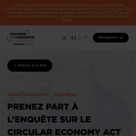
Ce site a un but exclusivement informatif. Aucun paiement de
cotisation ou exécution d'une autre transaction financière ne vous sera
demandé par l'intermédiaire de ce site. Vérifiez toujours l'URL avant
de saisir vos informations et contactez-nous directement en cas de
doute.
Navigation
Retour à la liste
Toute l'information
Actualités
PRENEZ PART À
L’ENQUÊTE SUR LE
CIRCULAR ECONOMY ACT