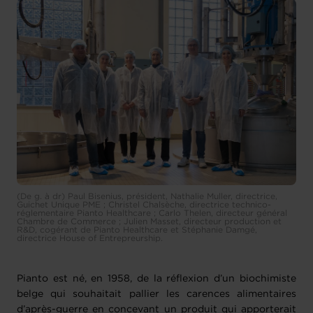
(De g. à dr) Paul Bisenius, président, Nathalie Muller, directrice,
Guichet Unique PME ; Christel Chalsèche, directrice technico-
réglementaire Pianto Healthcare ; Carlo Thelen, directeur général
Chambre de Commerce ; Julien Masset, directeur production et
R&D, cogérant de Pianto Healthcare et Stéphanie Damgé,
directrice House of Entrepreurship.
Pianto est né, en 1958, de la réflexion d’un biochimiste
belge qui souhaitait pallier les carences alimentaires
d’après-guerre en concevant un produit qui apporterait