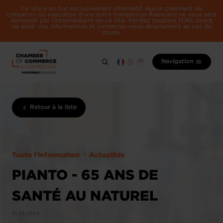
Ce site a un but exclusivement informatif. Aucun paiement de
cotisation ou exécution d'une autre transaction financière ne vous sera
demandé par l'intermédiaire de ce site. Vérifiez toujours l'URL avant
de saisir vos informations et contactez-nous directement en cas de
doute.
Navigation
Retour à la liste
Toute l'information
Actualités
PIANTO - 65 ANS DE
SANTÉ AU NATUREL
21.03.2024