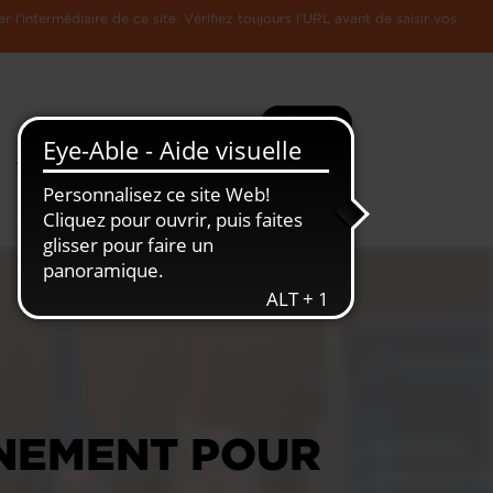
l'intermédiaire de ce site. Vérifiez toujours l'URL avant de saisir vos
Recherche
Plus
Toute
L'Economie
l'information
Luxembourgeoise
NEMENT POUR