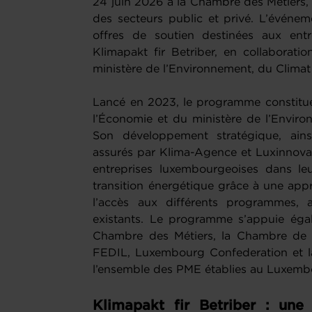
24 juin 2026 à la Chambre des Métiers, 
des secteurs public et privé. L’événem
offres de soutien destinées aux en
Klimapakt fir Betriber, en collaborati
ministère de l’Environnement, du Climat 
Lancé en 2023, le programme constitue 
l’Économie et du ministère de l’Environ
Son développement stratégique, ains
assurés par Klima-Agence et Luxinnovat
entreprises luxembourgeoises dans l
transition énergétique grâce à une appr
l’accès aux différents programmes, 
existants. Le programme s’appuie égal
Chambre des Métiers, la Chambre de C
FEDIL, Luxembourg Confederation et la 
l’ensemble des PME établies au Luxembo
Klimapakt fir Betriber : une