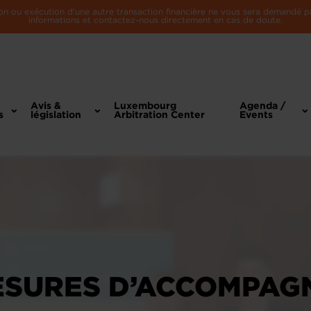
n ou exécution d'une autre transaction financière ne vous sera demandé par 
informations et contactez-nous directement en cas de doute.
Avis &
Luxembourg
Agenda /
s
législation
Arbitration Center
Events
ESURES D’ACCOMPAG