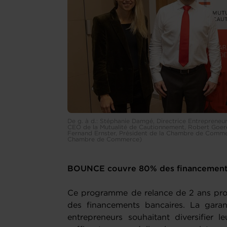
De g. à d.: Stéphanie Damgé, Directrice Entreprene
CEO de la Mutualité de Cautionnement, Robert Goere
Fernand Ernster, Président de la Chambre de Commerc
Chambre de Commerce)
BOUNCE couvre 80% des financement
Ce programme de relance de 2 ans pro
des financements bancaires. La gara
entrepreneurs souhaitant diversifier 