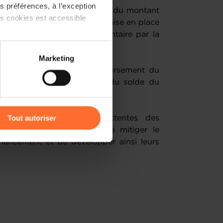
 préférences, à l’exception
antie varie entre 0,5 % et 1 % du montant
ts cookies est accessible
st payable au moment de la mise en place
 aucun autre frais supplémentaire par la
 partage sur les réseaux
Marketing
) peuvent être affectées en
s d’impossibilité de remboursement du
nement verse jusqu’à 80 % du solde du
r l’icône flottante en bas à
Tout autoriser
innovation répond aux attentes des
ion concrète permettant de mitiger le
amenés à traiter vos données
inancement et de développer ainsi leurs
de protection des données