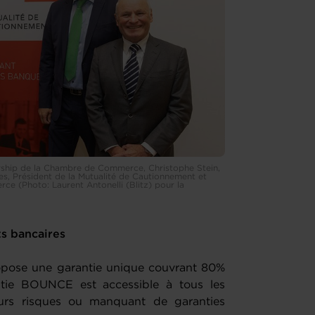
urship de la Chambre de Commerce, Christophe Stein,
s, Président de la Mutualité de Cautionnement et
e (Photo: Laurent Antonelli (Blitz) pour la
s bancaires
pose une garantie unique couvrant 80%
ntie BOUNCE est accessible à tous les
leurs risques ou manquant de garanties