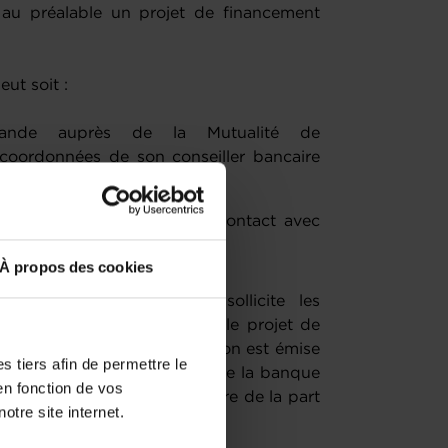
au préalable un projet de financement
peut soit :
mande auprès de la Mutualité de
 coordonnées de son conseiller bancaire
n projet ;
re de prendre directement contact avec
À propos des cookies
alité de Cautionnement sollicite les
seiller bancaire concernant le projet de
, il est analysé et une décision est émise
 tiers afin de permettre le
e, cette étape se réalise entre la banque
en fonction de vos
s intervention complémentaire de la part
otre site internet.