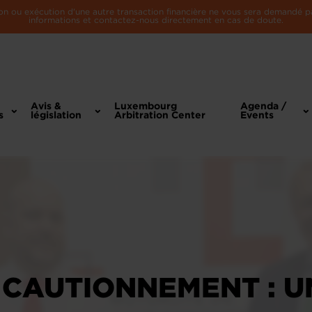
n ou exécution d'une autre transaction financière ne vous sera demandé par 
informations et contactez-nous directement en cas de doute.
Avis &
Luxembourg
Agenda /
s
législation
Arbitration Center
Events
 CAUTIONNEMENT : 