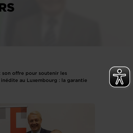
RS
 son offre pour soutenir les
inédite au Luxembourg : la garantie