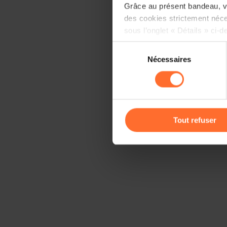
Grâce au présent bandeau, vo
des cookies strictement néce
sous l’onglet « Détails » ci-d
Sélection
Il est précisé que la navigati
Nécessaires
du
sociaux, sauvegarde des préfé
consentement
cas de refus de tous les coo
Vous avez la possibilité de m
gauche de chaque page.
Tout refuser
Pour de plus amples informat
personnelles, vous pouvez c
personnelles
.