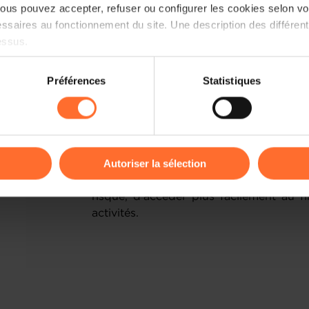
us pouvez accepter, refuser ou configurer les cookies selon vos
Coût de la garantie : le coût de la gar
ssaires au fonctionnement du site. Une description des différen
garanti par an. Cette prime de risque e
essus.
de la garantie par l'entrepreneur, sans
suite.
on sur le site et certaines fonctionnalités (ex : lecture de vidéos,
Préférences
Statistiques
rences de lecture vidéo, personnalisation de l’affichage du site
En cas de non-remboursement : en ca
kies ou des cookies non nécessaires.
financement, la Mutualité de Caution
financement à la banque.
odifier ou retirer votre consentement à tout moment en cliquant su
Autoriser la sélection
Avantages de la garantie : cette 
entrepreneurs en apportant une solut
ions sur la manière dont nous utilisons lescookies et sommes 
risque, d’accéder plus facilement au f
onsulter notre
Charte d’usage des cookies
et notre
Politique 
activités.