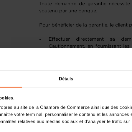
Toute demande de garantie nécessite 
soutenu par une banque.
Pour bénéficier de la garantie, le client 
Effectuer directement sa de
Cautionnement, en fournissant les
ainsi qu'une brève description de so
Demander à son conseiller bancai
nous.
Détails
Traitement de la demande : la Mutu
informations nécessaires auprès du con
cookies.
financement. Une fois le dossier complet
ropres au site de la Chambre de Commerce ainsi que des cookies
dans un délai d’une semaine. En princip
naître votre terminal, personnaliser le contenu et les annonces 
et la Mutualité de Cautionnement et san
onnalités relatives aux médias sociaux et d'analyser le trafic sur n
de l’entrepreneur.