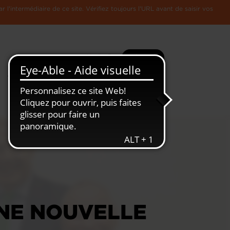
l'intermédiaire de ce site. Vérifiez toujours l'URL avant de saisir vos
Recherche
Plus
Toute
L'Economie
l'information
Luxembourgeoise
UNE NOUVELLE