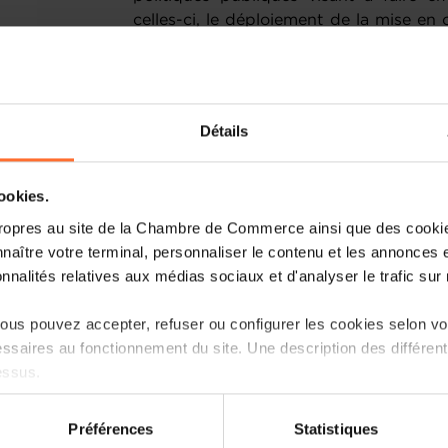
celles-ci, le déploiement de la mise en 
de l’environnement.
Détails
cookies.
ropres au site de la Chambre de Commerce ainsi que des cookies
naître votre terminal, personnaliser le contenu et les annonces 
onnalités relatives aux médias sociaux et d'analyser le trafic sur n
us pouvez accepter, refuser ou configurer les cookies selon vos
ssaires au fonctionnement du site. Une description des différen
essus.
on sur le site et certaines fonctionnalités (ex : lecture de vidéos,
Préférences
Statistiques
rences de lecture vidéo, personnalisation de l’affichage du site