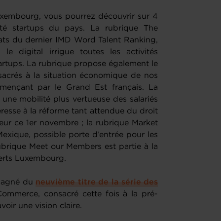
uxembourg, vous pourrez découvrir sur 4
ité startups du pays. La rubrique The
tats du dernier IMD Word Talent Ranking,
le digital irrigue toutes les activités
artups. La rubrique propose également le
nsacrés à la situation économique de nos
mençant par le Grand Est français. La
ne mobilité plus vertueuse des salariés
éresse à la réforme tant attendue du droit
gueur ce 1er novembre ; la rubrique Market
xique, possible porte d’entrée pour les
ubrique Meet our Members est partie à la
saerts Luxembourg.
mpagné du
neuvième titre de la série des
mmerce, consacré cette fois à la pré-
avoir une vision claire.