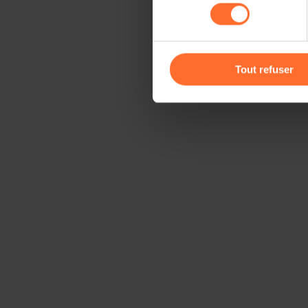
consentement
cas de refus de tous les coo
Vous avez la possibilité de m
gauche de chaque page.
Tout refuser
Pour de plus amples informat
personnelles, vous pouvez c
personnelles
.