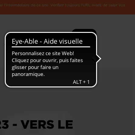
l'intermédiaire de ce site. Vérifiez toujours l'URL avant de saisir vos
Recherche
Plus
Toute
L'Economie
l'information
Luxembourgeoise
 - VERS LE