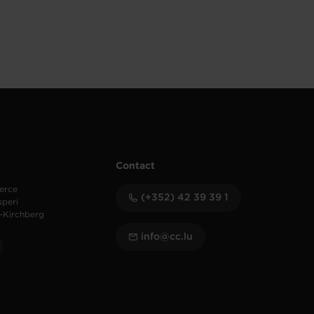
Contact
erce
(+352) 42 39 39 1
speri
-Kirchberg
info@cc.lu