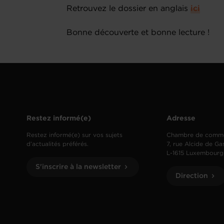
Retrouvez le dossier en anglais
ici
Bonne découverte et bonne lecture !
Restez informé(e)
Adresse
Restez informé(e) sur vos sujets
Chambre de comm
d’actualités préférés.
7, rue Alcide de Ga
L-1615 Luxembourg
S'inscrire à la newsletter
Direction