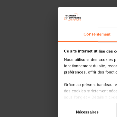
Consentement
Ce site internet utilise des 
Nous utilisons des cookies p
fonctionnement du site, recon
préférences, offrir des foncti
Grâce au présent bandeau, vo
des cookies strictement néce
sous l’onglet « Détails » ci-d
Sélection
Il est précisé que la navigati
Nécessaires
du
sociaux, sauvegarde des préfé