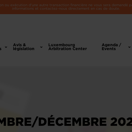
n ou exécution d'une autre transaction financière ne vous sera demandé par 
informations et contactez-nous directement en cas de doute.
Avis &
Luxembourg
Agenda /
s
législation
Arbitration Center
Events
BRE/DÉCEMBRE 2023