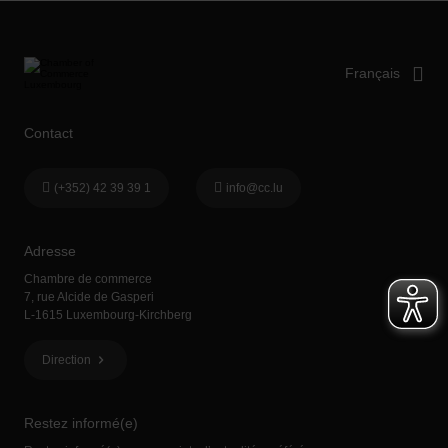
Contact
(+352) 42 39 39 1
info@cc.lu
Adresse
Chambre de commerce
7, rue Alcide de Gasperi
L-1615 Luxembourg-Kirchberg
Direction
Restez informé(e)