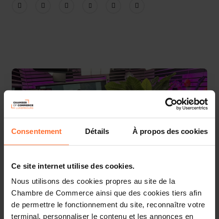
Consentement
Détails
À propos des cookies
Ce site internet utilise des cookies.
Nous utilisons des cookies propres au site de la
Chambre de Commerce ainsi que des cookies tiers afin
Mercredi 3 juillet, 19 entreprises luxembourgeoises de toute
de permettre le fonctionnement du site, reconnaître votre
taille et de tout secteur d’activité, ont ouvert leurs portes à près
de 450 lycéens à l’occasion de la « Matinée Découverte en
terminal, personnaliser le contenu et les annonces en