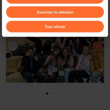
Vous avez la possibilité de modifier ou retirer votre
consentement à tout moment en cliquant sur l’icône
Autoriser la sélection
flottante en bas à gauche de chaque page.
Pour de plus amples informations sur la manière dont
Tout refuser
nous utilisons lescookies et sommes amenés à traiter
vos données personnelles, vous pouvez consulter notre
Charte d’usage des cookies
et notre
Politique de
protection des données personnelles
.