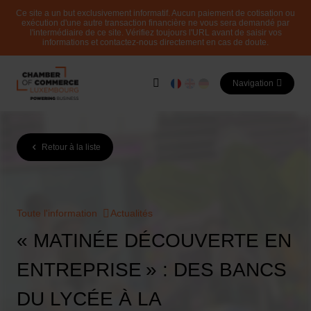
Ce site a un but exclusivement informatif. Aucun paiement de cotisation ou
exécution d'une autre transaction financière ne vous sera demandé par
l'intermédiaire de ce site. Vérifiez toujours l'URL avant de saisir vos
informations et contactez-nous directement en cas de doute.
Navigation
Retour à la liste
Toute l'information
Actualités
« MATINÉE DÉCOUVERTE EN
ENTREPRISE » : DES BANCS
DU LYCÉE À LA