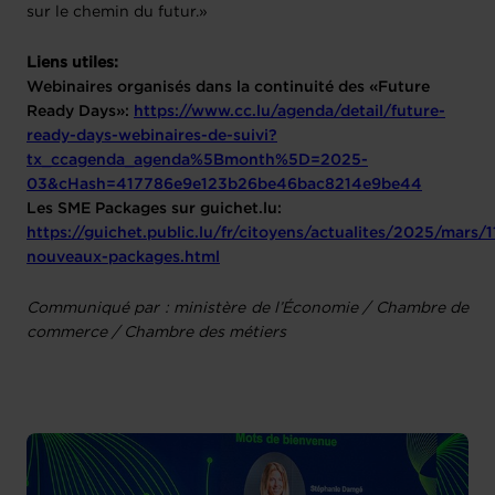
sur le chemin du futur.»
Liens utiles:
Webinaires organisés dans la continuité des «Future
Ready Days»:
https://www.cc.lu/agenda/detail/future-
ready-days-webinaires-de-suivi?
tx_ccagenda_agenda%5Bmonth%5D=2025-
03&cHash=417786e9e123b26be46bac8214e9be44
Les SME Packages sur guichet.lu:
https://guichet.public.lu/fr/citoyens/actualites/2025/mars/1
nouveaux-packages.html
Communiqué par : ministère de l’Économie / Chambre de
commerce / Chambre des métiers