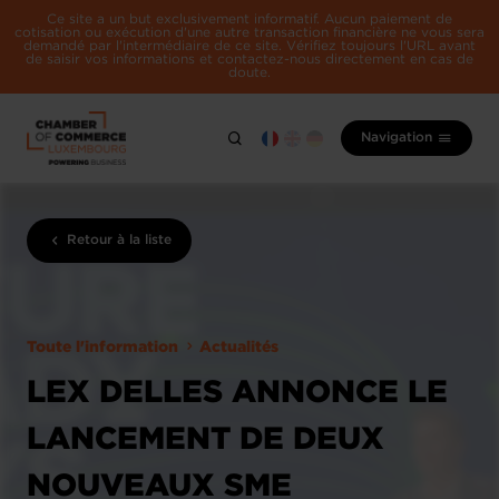
Ce site a un but exclusivement informatif. Aucun paiement de
cotisation ou exécution d'une autre transaction financière ne vous sera
demandé par l'intermédiaire de ce site. Vérifiez toujours l'URL avant
de saisir vos informations et contactez-nous directement en cas de
doute.
Navigation
Retour à la liste
Toute l'information
Actualités
LEX DELLES ANNONCE LE
LANCEMENT DE DEUX
NOUVEAUX SME