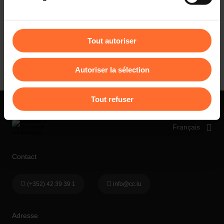
le développement de l’entreprise jusqu’à la cessation ou
être affectées en cas de refus de tous les cookies ou des
transmission de leur activité.
cookies non nécessaires.
Découvrez maintenant cette nouvelle expérience digitale pour
Tout autoriser
Vous avez la possibilité de modifier ou retirer votre
accompagner vos projets entrepreneuriaux !
consentement à tout moment en cliquant sur l’icône
Autoriser la sélection
flottante en bas à gauche de chaque page.
Pour de plus amples informations sur la manière dont
Tout refuser
nous utilisons lescookies et sommes amenés à traiter
vos données personnelles, vous pouvez consulter notre
Charte d’usage des cookies
et notre
Politique de
protection des données personnelles
.
Contact
(+352) 42 39 39 1
info@cc.lu
Adresse