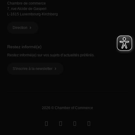
Chambre de commerce
7, rue Alcide de Gasperi
L-1615 Luxembourg-Kirchberg
Direction
Restez informé(e)
Restez informé(e) sur vos sujets d’actualités préférés.
S'inscrire à la newsletter
2026 © Chamber of Commerce