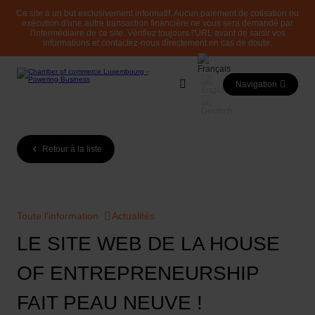
Ce site a un but exclusivement informatif. Aucun paiement de cotisation ou
exécution d'une autre transaction financière ne vous sera demandé par
l'intermédiaire de ce site. Vérifiez toujours l'URL avant de saisir vos
informations et contactez-nous directement en cas de doute.
Navigation
Retour à la liste
Toute l'information
Actualités
LE SITE WEB DE LA HOUSE
OF ENTREPRENEURSHIP
FAIT PEAU NEUVE !