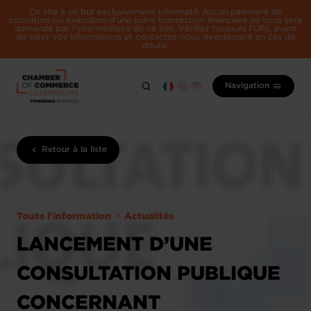
Ce site a un but exclusivement informatif. Aucun paiement de
cotisation ou exécution d'une autre transaction financière ne vous sera
demandé par l'intermédiaire de ce site. Vérifiez toujours l'URL avant
de saisir vos informations et contactez-nous directement en cas de
doute.
Navigation
Retour à la liste
Toute l'information
Actualités
LANCEMENT D’UNE
CONSULTATION PUBLIQUE
CONCERNANT