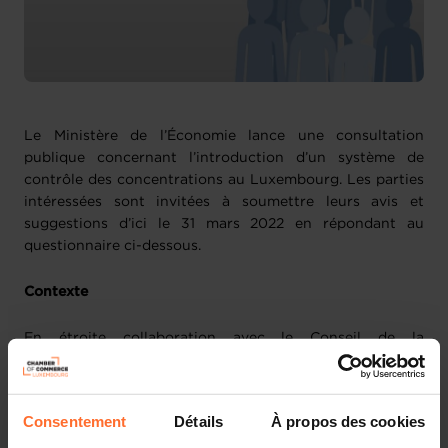
Le Ministère de l’Économie lance une consultation
publique concernant l’introduction d’un système de
contrôle des concentrations au Luxembourg. Les parties
intéressées sont invitées à soumettre leurs avis et
suggestions d’ici le 31 mars 2022 en répondant au
questionnaire ci-dessous.
Contexte
En étroite collaboration avec le Conseil de la
Concurrence et tous les départements ministériels
concernés, le Ministère de l’Économie est en train
d'évaluer les différentes options envisageables en vue
Consentement
Détails
À propos des cookies
d'élaborer, le cas échéant, un instrument de contrôle des