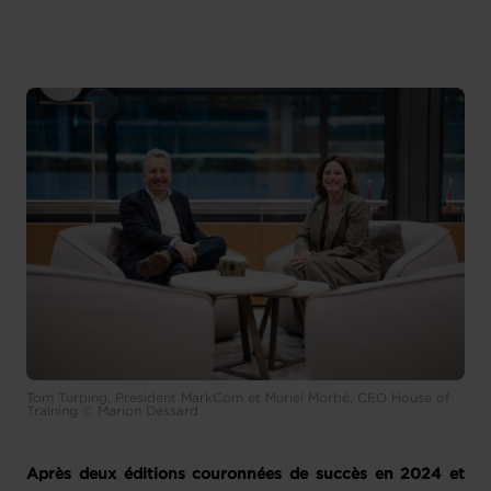
Tom Turping, President MarkCom et Muriel Morbé, CEO House of
Training © Marion Dessard
Après deux éditions couronnées de succès en 2024 et