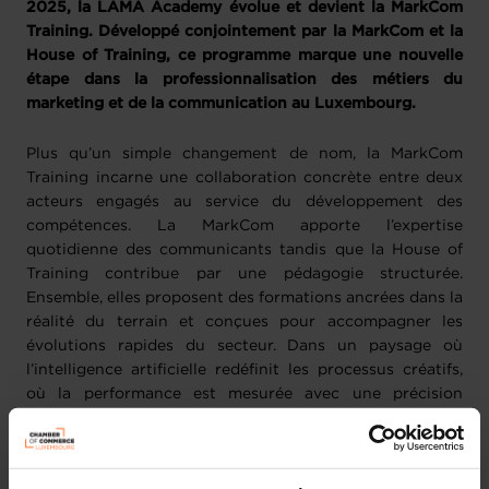
2025, la LAMA Academy évolue et devient la MarkCom
Training. Développé conjointement par la MarkCom et la
House of Training, ce programme marque une nouvelle
étape dans la professionnalisation des métiers du
marketing et de la communication au Luxembourg.
Plus qu’un simple changement de nom, la MarkCom
Training incarne une collaboration concrète entre deux
acteurs engagés au service du développement des
compétences. La MarkCom apporte l’expertise
quotidienne des communicants tandis que la House of
Training contribue par une pédagogie structurée.
Ensemble, elles proposent des formations ancrées dans la
réalité du terrain et conçues pour accompagner les
évolutions rapides du secteur. Dans un paysage où
l’intelligence artificielle redéfinit les processus créatifs,
où la performance est mesurée avec une précision
croissante, et où les attentes sociétales en matière de
responsabilité, de transparence et d’inclusion prennent
une place de plus en plus importante, les métiers du