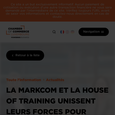
Ce site a un but exclusivement informatif. Aucun paiement de
cotisation ou exécution d'une autre transaction financière ne vous sera
demandé par l'intermédiaire de ce site. Vérifiez toujours l'URL avant
de saisir vos informations et contactez-nous directement en cas de
doute.
Navigation
Retour à la liste
Toute l'information
Actualités
LA MARKCOM ET LA HOUSE
OF TRAINING UNISSENT
LEURS FORCES POUR