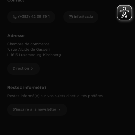
Contact
(+352) 42 39 39 1
info@cc.lu
Adresse
Chambre de commerce
7, rue Alcide de Gasperi
L-1615 Luxembourg-Kirchberg
Direction
Restez informé(e)
Restez informé(e) sur vos sujets d’actualités préférés.
S'inscrire à la newsletter