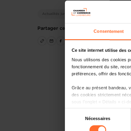
Actualités juridiques
Partager cet article
Consentement
Ce site internet utilise des 
Nous utilisons des cookies p
fonctionnement du site, recon
préférences, offrir des foncti
Grâce au présent bandeau, vo
des cookies strictement néce
sous l’onglet « Détails » ci-d
Sélection
Il est précisé que la navigati
Nécessaires
du
sociaux, sauvegarde des préfé
consentement
cas de refus de tous les coo