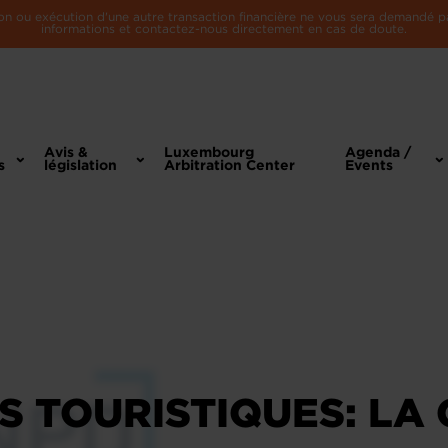
n ou exécution d'une autre transaction financière ne vous sera demandé par 
informations et contactez-nous directement en cas de doute.
Avis &
Luxembourg
Agenda /
s
législation
Arbitration Center
Events
 TOURISTIQUES: LA