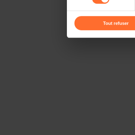
Vous avez la possibilité de m
gauche de chaque page.
Tout refuser
Pour de plus amples informat
personnelles, vous pouvez c
personnelles
.