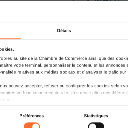
Détails
cookies.
ropres au site de la Chambre de Commerce ainsi que des cookies
naître votre terminal, personnaliser le contenu et les annonces 
onnalités relatives aux médias sociaux et d'analyser le trafic sur n
La Chambre de Commerce attire l'attenti
des acteurs du secteur de l’HORECA, 
us pouvez accepter, refuser ou configurer les cookies selon vos
nationale pour la protection des donn
ssaires au fonctionnement du site. Une description des différen
documents d'identité des clients.
essus.
La CNPD rappelle qu'en vertu de la loi
on sur le site et certaines fonctionnalités (ex : lecture de vidéos,
Préférences
Statistiques
d'hébergement, les exploitants d'hébe
rences de lecture vidéo, personnalisation de l’affichage du site
l'exactitude des informations fournies p
kies ou des cookies non nécessaires.