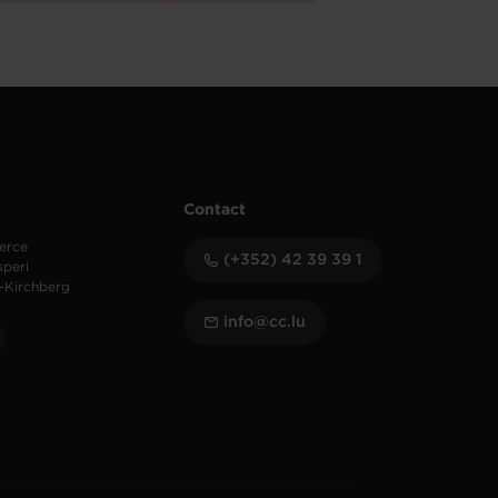
Contact
erce
(+352) 42 39 39 1
speri
-Kirchberg
info@cc.lu