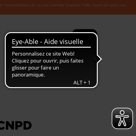
l'intermédiaire de ce site. Vérifiez toujours l'URL avant de saisir vos
Recherche
Plus
Toute
L'Economie
l'information
Luxembourgeoise
 CNPD