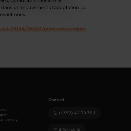
es, durabilité financière et
out dans un mouvement d’adaptation du
evant nous.
dea.lu/2025/09/04/pensions-ce-que-
Contact
erce
(+352) 42 39 39 1
speri
-Kirchberg
info@cc.lu