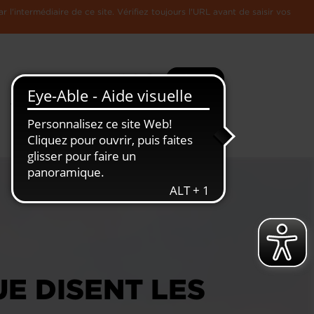
l'intermédiaire de ce site. Vérifiez toujours l'URL avant de saisir vos
Recherche
Plus
Toute
L'Economie
l'information
Luxembourgeoise
UE DISENT LES