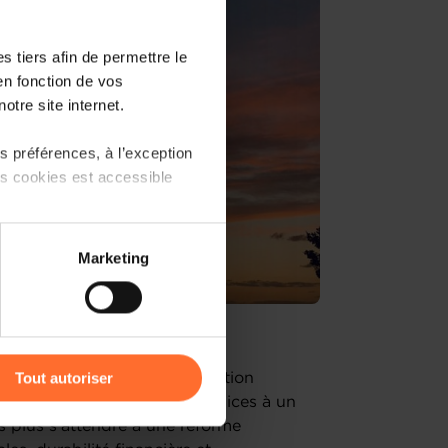
 tiers afin de permettre le
en fonction de vos
otre site internet.
 préférences, à l’exception
ts cookies est accessible
 partage sur les réseaux
Marketing
) peuvent être affectées en
r l’icône flottante en bas à
Tout autoriser
uel point la phase de négociation
entait des conditions peu propices à un
amenés à traiter vos données
ors plus s’attendre à une réforme
de protection des données