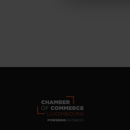
personnelles
.