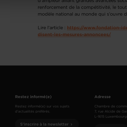
d’ampleur alliant grandes avancées social
renforcement de la compétitivité, le t
modèle national au monde qui s’ouvre d
Lire l'article :
https://www.fondation-i
disent-les-mesures-annoncees/
Restez informé(e)
Adresse
Restez informé(e) sur vos sujets
Chambre de comm
d’actualités préférés.
7, rue Alcide de Ga
L-1615 Luxembourg
S'inscrire à la newsletter