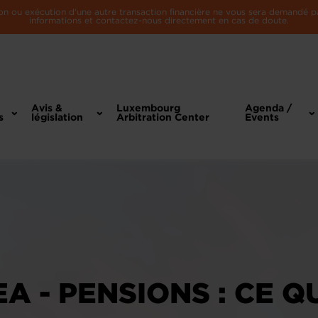
n ou exécution d'une autre transaction financière ne vous sera demandé par 
informations et contactez-nous directement en cas de doute.
Avis &
Luxembourg
Agenda /
s
législation
Arbitration Center
Events
A - PENSIONS : CE Q