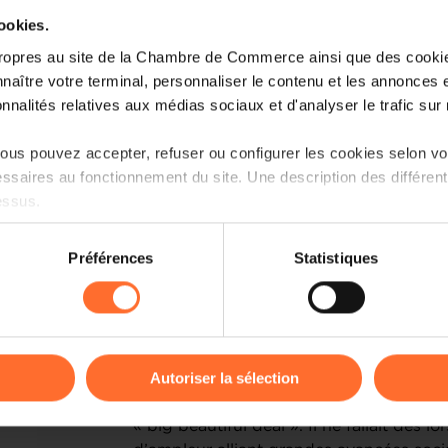
cookies.
ropres au site de la Chambre de Commerce ainsi que des cookies
naître votre terminal, personnaliser le contenu et les annonces 
onnalités relatives aux médias sociaux et d'analyser le trafic sur n
us pouvez accepter, refuser ou configurer les cookies selon vos
ssaires au fonctionnement du site. Une description des différen
essus.
on sur le site et certaines fonctionnalités (ex : lecture de vidéos,
Préférences
Statistiques
rences de lecture vidéo, personnalisation de l’affichage du site
kies ou des cookies non nécessaires.
© photo : Julien Mpia Massa
odifier ou retirer votre consentement à tout moment en cliquant su
Autoriser la sélection
Il a été rappelé à maintes occasions à q
« tripartite » de ces derniers mois prés
ions sur la manière dont nous utilisons lescookies et sommes 
« big beautiful deal ». Il ne fallait dès l
onsulter notre
Charte d’usage des cookies
et notre
Politique 