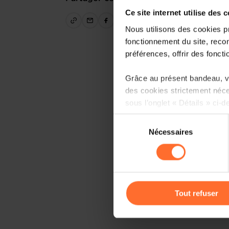
Ce site internet utilise des 
Nous utilisons des cookies p
fonctionnement du site, recon
préférences, offrir des foncti
Grâce au présent bandeau, vo
des cookies strictement néce
sous l’onglet « Détails » ci-d
Sélection
Il est précisé que la navigati
Nécessaires
du
sociaux, sauvegarde des préfé
consentement
cas de refus de tous les coo
Vous avez la possibilité de m
gauche de chaque page.
Tout refuser
Pour de plus amples informat
personnelles, vous pouvez c