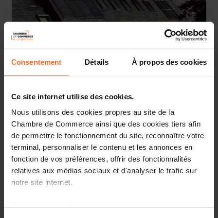
Consentement
Détails
À propos des cookies
Ce site internet utilise des cookies.
Depuis le 16 novembre, le Luxembourg a un plan de
Nous utilisons des cookies propres au site de la
marche pour les cinq années à venir. IDEA propose une
Chambre de Commerce ainsi que des cookies tiers afin
série de blogs pour analyser quelques-uns des points
de permettre le fonctionnement du site, reconnaître votre
saillants de l’accord de coalition 2023-2028. Cinquième
volet de cette série : Le pari photovoltaïque.
terminal, personnaliser le contenu et les annonces en
fonction de vos préférences, offrir des fonctionnalités
L’attrait pour les installations photovoltaïques est
relatives aux médias sociaux et d'analyser le trafic sur
manifeste en lisant le volet consacré à l’environnement, à
notre site internet.
la biodiversité, au climat et aux énergies renouvelables
du nouveau programme de la coalition gouvernementale.
Grâce au présent bandeau, vous pouvez accepter,
Il est pourtant justifié de considérer que ce choix
refuser ou configurer les cookies selon vos préférences,