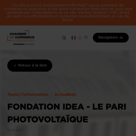
Ce site a un but exclusivement informatif. Aucun paiement de
cotisation ou exécution d'une autre transaction financière ne vous sera
demandé par l'intermédiaire de ce site. Vérifiez toujours l'URL avant
de saisir vos informations et contactez-nous directement en cas de
doute.
Navigation
Retour à la liste
Toute l'information
Actualités
FONDATION IDEA - LE PARI
PHOTOVOLTAÏQUE
13.12.2023