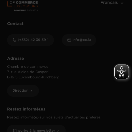
Contact
(+352) 42 39 39 1
info@cc.lu
Adresse
Chambre de commerce
7, rue Alcide de Gasperi
L-1615 Luxembourg-Kirchberg
Direction
Restez informé(e)
Restez informé(e) sur vos sujets d’actualités préférés.
S'inscrire à la newsletter