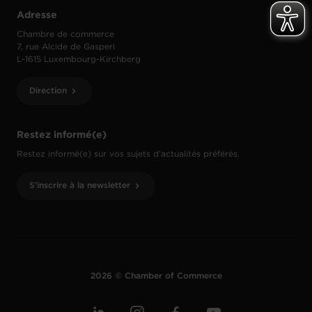
Adresse
Chambre de commerce
7, rue Alcide de Gasperi
L-1615 Luxembourg-Kirchberg
Direction
Restez informé(e)
Restez informé(e) sur vos sujets d’actualités préférés.
S'inscrire à la newsletter
2026 © Chamber of Commerce