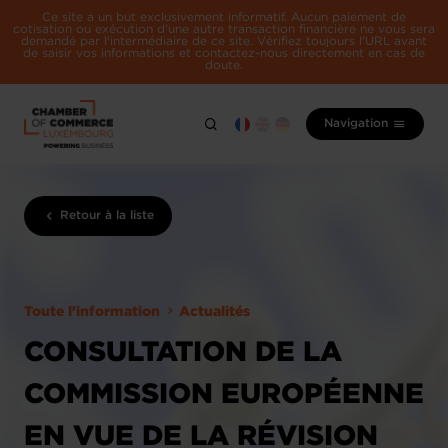
Ce site a un but exclusivement informatif. Aucun paiement de
cotisation ou exécution d'une autre transaction financière ne vous sera
demandé par l'intermédiaire de ce site. Vérifiez toujours l'URL avant
de saisir vos informations et contactez-nous directement en cas de
doute.
Navigation
Retour à la liste
Toute l'information
Actualités
CONSULTATION DE LA
COMMISSION EUROPÉENNE
EN VUE DE LA RÉVISION