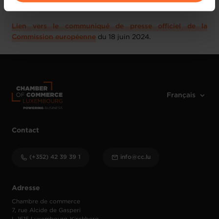
ouverte jusqu’au 20 septembre 2024.
vos données personnelles, vous pouvez consulter notre
Charte d’usage des cookies
et notre
Politique de
Lien vers le communiqué de presse officiel de la
protection des données personnelles
.
Commission européenne
du 18 juin 2024.
Contact
(+352) 42 39 39 1
info@cc.lu
Adresse
Chambre de commerce
7, rue Alcide de Gasperi