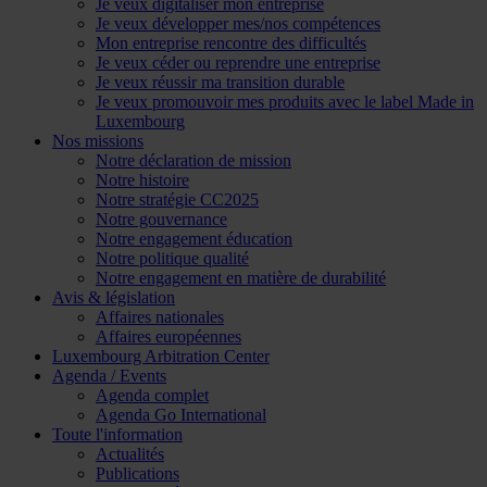
Je veux digitaliser mon entreprise
Je veux développer mes/nos compétences
Mon entreprise rencontre des difficultés
Je veux céder ou reprendre une entreprise
Je veux réussir ma transition durable
Je veux promouvoir mes produits avec le label Made in
Luxembourg
Nos missions
Notre déclaration de mission
Notre histoire
Notre stratégie CC2025
Notre gouvernance
Notre engagement éducation
Notre politique qualité
Notre engagement en matière de durabilité
Avis & législation
Affaires nationales
Affaires européennes
Luxembourg Arbitration Center
Agenda / Events
Agenda complet
Agenda Go International
Toute l'information
Actualités
Publications