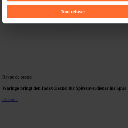
personnelles, vous pouvez consulter notre
Charte d’usage 
cookies
et notre
Politique de protection des données
Tout refuser
personnelles
.
Revue de presse
Waringo bringt den Index-Deckel für Spitzenverdiener ins Spiel
Lire plus