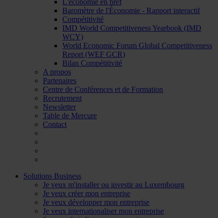
L'économie en bref
Baromètre de l'Économie - Rapport interactif
Compétitivité
IMD World Competitiveness Yearbook (IMD
WCY)
World Economic Forum Global Competitiveness
Report (WEF GCR)
Bilan Compétitivité
A propos
Partenaires
Centre de Conférences et de Formation
Recrutement
Newsletter
Table de Mercure
Contact
Solutions Business
Je veux m'installer ou investir au Luxembourg
Je veux créer mon entreprise
Je veux développer mon entreprise
Je veux internationaliser mon entreprise