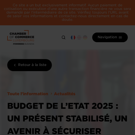
Ce site a un but exclusivement informatif. Aucun paiement de
cotisation ou exécution d'une autre transaction financière ne vous sera
demandé par l'intermédiaire de ce site. Vérifiez toujours l'URL avant
de saisir vos informations et contactez-nous directement en cas de
doute.
Navigation
Retour à la liste
Toute l'information
Actualités
BUDGET DE L’ETAT 2025 :
UN PRÉSENT STABILISÉ, UN
AVENIR À SÉCURISER