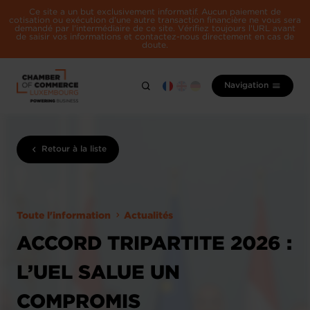
Ce site a un but exclusivement informatif. Aucun paiement de
cotisation ou exécution d'une autre transaction financière ne vous sera
demandé par l'intermédiaire de ce site. Vérifiez toujours l'URL avant
de saisir vos informations et contactez-nous directement en cas de
doute.
Navigation
Retour à la liste
Toute l'information
Actualités
ACCORD TRIPARTITE 2026 :
L’UEL SALUE UN
COMPROMIS