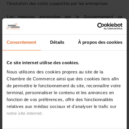
l’évolution des coûts supportés par les entreprises.
Les mesures annoncées par le Gouvernement se
déclinent en trois volets principaux.
Mesures énergétiques
Consentement
Détails
À propos des cookies
L’UEL salue les mesures prises sur les produits
énergétiques. Celle-ci permettront non seulement de
Ce site internet utilise des cookies.
soutenir directement le pouvoir d’achat des ménages,
Nous utilisons des cookies propres au site de la
mais aussi de contribuer à une modération de l’inflation.
Selon les prévisions actuelles du Statec, la prochaine
Chambre de Commerce ainsi que des cookies tiers afin
tranche indiciaire n’interviendrait ainsi pas avant mai
de permettre le fonctionnement du site, reconnaître votre
2027.
terminal, personnaliser le contenu et les annonces en
fonction de vos préférences, offrir des fonctionnalités
Cette action rapide sur les prix des produits
relatives aux médias sociaux et d'analyser le trafic sur
énergétiques, visant à garantir un espacement de douze
notre site internet.
mois entre deux tranches indiciaires, constituait une
priorité essentielle pour l’UEL et l’un de ses principaux
Grâce au présent bandeau, vous pouvez accepter,
objectifs en amont de cette Tripartite. Il s’agit d’un