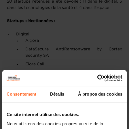
20 startups retenues a été dévoilé : 11 dans le digital, 5
dans les technologies de la santé et 4 dans l’espace
Startups sélectionnées :
Digital
Algora
DataSecure AntiRamsonware by Cortex
Security SA
Elora Call
Essembl
LetzTrail
MAIC OS
Consentement
Détails
À propos des cookies
Social Cooling
Symbiotics
Ce site internet utilise des cookies.
TradDocs
Nous utilisons des cookies propres au site de la
VizyOnAir