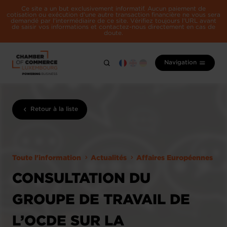
Ce site a un but exclusivement informatif. Aucun paiement de
cotisation ou exécution d'une autre transaction financière ne vous sera
demandé par l'intermédiaire de ce site. Vérifiez toujours l'URL avant
de saisir vos informations et contactez-nous directement en cas de
doute.
Navigation
Retour à la liste
Toute l'information
Actualités
Affaires Européennes
CONSULTATION DU
GROUPE DE TRAVAIL DE
L’OCDE SUR LA