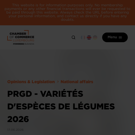
This website is for information purposes only. No membership
payments or any other financial transactions will ever be requested to
be paid through this website. Always check the URL before entering
your personal information, and contact us directly if you have any
doubts.
Menu
Opinions & Legislation
National affairs
PRGD - VARIÉTÉS
D'ESPÈCES DE LÉGUMES
2026
17.06.2026