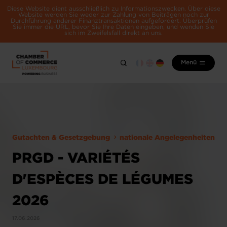
Diese Website dient ausschließlich zu Informationszwecken. Über diese
Website werden Sie weder zur Zahlung von Beiträgen noch zur
Durchführung anderer Finanztransaktionen aufgefordert. Überprüfen
Sie immer die URL, bevor Sie Ihre Daten eingeben, und wenden Sie
sich im Zweifelsfall direkt an uns.
Menü
Gutachten & Gesetzgebung
nationale Angelegenheiten
PRGD - VARIÉTÉS
D'ESPÈCES DE LÉGUMES
2026
17.06.2026