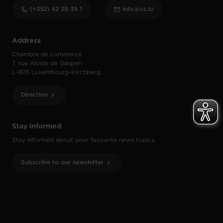
(+352) 42 39 39 1
info@cc.lu
Address
Chambre de commerce
7, rue Alcide de Gasperi
L-1615 Luxembourg-Kirchberg
Direction
Stay informed
Stay informed about your favourite news topics.
Subscribe to our newsletter