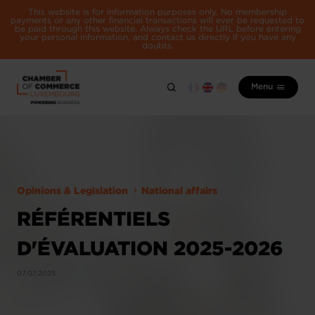
This website is for information purposes only. No membership
payments or any other financial transactions will ever be requested to
be paid through this website. Always check the URL before entering
your personal information, and contact us directly if you have any
doubts.
Menu
Opinions & Legislation
National affairs
RÉFÉRENTIELS
D'ÉVALUATION 2025-2026
07.07.2025