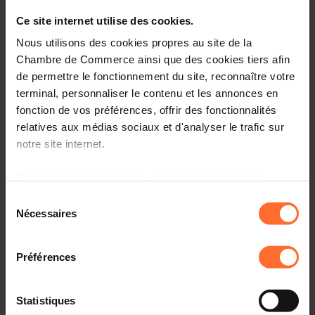
Ce site internet utilise des cookies.
Nous utilisons des cookies propres au site de la
Projet de règlement grand-ducal fixant les référentiels
d’évaluation pour l’année scolaire 2025/2026 dans le
Chambre de Commerce ainsi que des cookies tiers afin
cadre de la formation professionnelle. (6876HIR)
de permettre le fonctionnement du site, reconnaître votre
terminal, personnaliser le contenu et les annonces en
Veuillez trouver ci-dessous le(s) texte(s) relatif(s) au(x)
fonction de vos préférences, offrir des fonctionnalités
projet(s) mentionné(s) sous rubrique.
relatives aux médias sociaux et d'analyser le trafic sur
notre site internet.
Grâce au présent bandeau, vous pouvez accepter,
refuser ou configurer les cookies selon vos préférences,
Sélection
à l’exception des cookies strictement nécessaires au
Nécessaires
du
Project texts
fonctionnement du site. Une description des différents
consentement
cookies est accessible sous l’onglet « Détails » ci-
Préférences
AVIS DE LA CHAMBRE DE COMMERCE (6876HIR)
dessus.
PDF • 210 KB
Il est précisé que la navigation sur le site et certaines
Statistiques
6876_PRGD_Texte_Expose_des_motifs.pdf
fonctionnalités (ex : lecture de vidéos, partage sur les