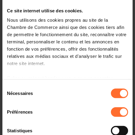
cadre de la formation professionnelle. (6876HIR)
Ce site internet utilise des cookies.
Veuillez trouver ci-dessous le(s) texte(s) relatif(s) au(x)
Nous utilisons des cookies propres au site de la
projet(s) mentionné(s) sous rubrique.
Chambre de Commerce ainsi que des cookies tiers afin
de permettre le fonctionnement du site, reconnaître votre
terminal, personnaliser le contenu et les annonces en
fonction de vos préférences, offrir des fonctionnalités
relatives aux médias sociaux et d'analyser le trafic sur
notre site internet.
Projekttexte
Grâce au présent bandeau, vous pouvez accepter,
AVIS DE LA CHAMBRE DE COMMERCE (6876HIR)
refuser ou configurer les cookies selon vos préférences,
Sélection
PDF • 210 KB
à l’exception des cookies strictement nécessaires au
Nécessaires
du
fonctionnement du site. Une description des différents
6876_PRGD_Texte_Expose_des_motifs.pdf
consentement
cookies est accessible sous l’onglet « Détails » ci-
PDF • 75 KB
Préférences
dessus.
6876_PRGD_Texte_Commentaire_des_articles.pdf
PDF • 76 KB
Il est précisé que la navigation sur le site et certaines
Statistiques
6876_PRGD_Texte.pdf