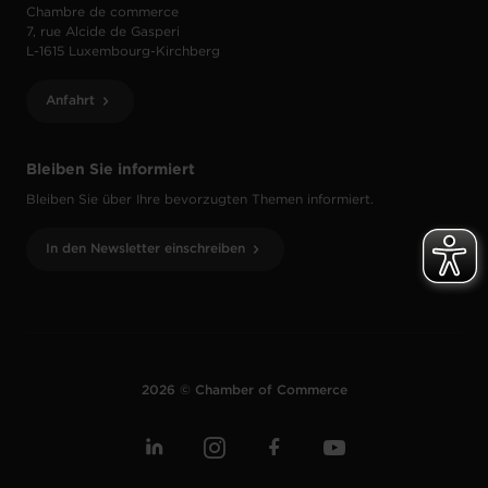
Chambre de commerce
7, rue Alcide de Gasperi
L-1615 Luxembourg-Kirchberg
Anfahrt
Bleiben Sie informiert
Bleiben Sie über Ihre bevorzugten Themen informiert.
In den Newsletter einschreiben
2026 © Chamber of Commerce