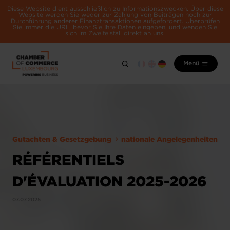
Diese Website dient ausschließlich zu Informationszwecken. Über diese
Website werden Sie weder zur Zahlung von Beiträgen noch zur
Durchführung anderer Finanztransaktionen aufgefordert. Überprüfen
Sie immer die URL, bevor Sie Ihre Daten eingeben, und wenden Sie
sich im Zweifelsfall direkt an uns.
Menü
Gutachten & Gesetzgebung
nationale Angelegenheiten
RÉFÉRENTIELS
D'ÉVALUATION 2025-2026
07.07.2025