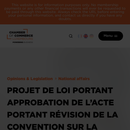
This website is for information purposes only. No membership
payments or any other financial transactions will ever be requested to
be paid through this website. Always check the URL before entering
your personal information, and contact us directly if you have any
doubts.
Menu
Opinions & Legislation
National affairs
PROJET DE LOI PORTANT
APPROBATION DE L’ACTE
PORTANT RÉVISION DE LA
CONVENTION SUR LA