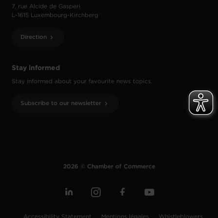
7, rue Alcide de Gasperi
L-1615 Luxembourg-Kirchberg
Direction
Stay informed
Stay informed about your favourite news topics.
Subscribe to our newsletter
2026 © Chamber of Commerce
Accessibility Statement
Mentions légales
Whistleblowers