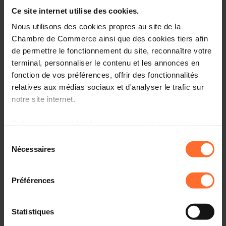
Ce site internet utilise des cookies.
Opinions & legislation
Nous utilisons des cookies propres au site de la
Chambre de Commerce ainsi que des cookies tiers afin
Practical info
de permettre le fonctionnement du site, reconnaître votre
2 project texts
terminal, personnaliser le contenu et les annonces en
Share this article
fonction de vos préférences, offrir des fonctionnalités
relatives aux médias sociaux et d'analyser le trafic sur
notre site internet.
Projet de loi portant approbation de l’Acte portant
révision de la Convention sur la délivrance de brevets
Grâce au présent bandeau, vous pouvez accepter,
européens du 5 octobre 1973, fait à Munich le 29
refuser ou configurer les cookies selon vos préférences,
novembre 2000. (3148AFR)
Sélection
à l’exception des cookies strictement nécessaires au
Nécessaires
du
fonctionnement du site. Une description des différents
consentement
cookies est accessible sous l’onglet « Détails » ci-
Préférences
dessus.
Project texts
Il est précisé que la navigation sur le site et certaines
Statistiques
fonctionnalités (ex : lecture de vidéos, partage sur les