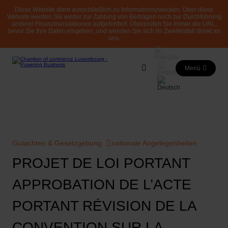
Diese Website dient ausschließlich zu Informationszwecken. Über diese
Website werden Sie weder zur Zahlung von Beiträgen noch zur Durchführung
anderer Finanztransaktionen aufgefordert. Überprüfen Sie immer die URL,
bevor Sie Ihre Daten eingeben, und wenden Sie sich im Zweifelsfall direkt an
uns.
Menü
Gutachten & Gesetzgebung
nationale Angelegenheiten
PROJET DE LOI PORTANT
APPROBATION DE L’ACTE
PORTANT RÉVISION DE LA
CONVENTION SUR LA