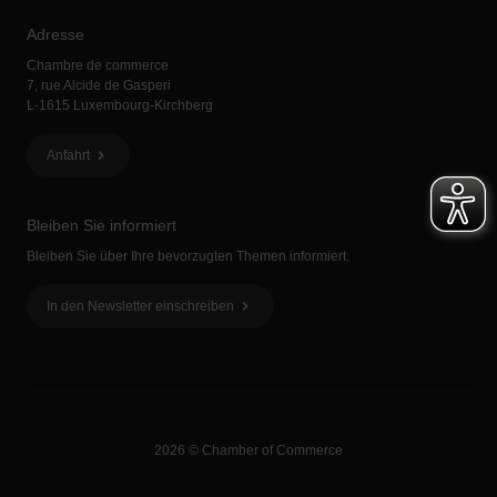
Adresse
Chambre de commerce
7, rue Alcide de Gasperi
L-1615 Luxembourg-Kirchberg
Anfahrt
Bleiben Sie informiert
Bleiben Sie über Ihre bevorzugten Themen informiert.
In den Newsletter einschreiben
2026 © Chamber of Commerce