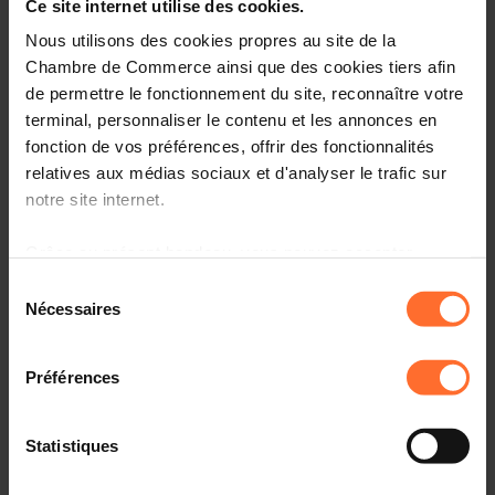
Ce site internet utilise des cookies.
Nous utilisons des cookies propres au site de la
Gutachten & Gesetzgebung
Chambre de Commerce ainsi que des cookies tiers afin
de permettre le fonctionnement du site, reconnaître votre
Nützliche Informationen
terminal, personnaliser le contenu et les annonces en
2 Projekttexte
fonction de vos préférences, offrir des fonctionnalités
relatives aux médias sociaux et d'analyser le trafic sur
Diesen Artikel teilen
notre site internet.
Grâce au présent bandeau, vous pouvez accepter,
refuser ou configurer les cookies selon vos préférences,
Sélection
à l’exception des cookies strictement nécessaires au
Nécessaires
du
fonctionnement du site. Une description des différents
consentement
Projet de loi portant approbation de l’Acte portant révision de la
cookies est accessible sous l’onglet « Détails » ci-
Convention sur la délivrance de brevets européens du 5
Préférences
dessus.
octobre 1973, fait à Munich le 29 novembre 2000. (3148AFR)
Il est précisé que la navigation sur le site et certaines
Statistiques
fonctionnalités (ex : lecture de vidéos, partage sur les
réseaux sociaux, sauvegarde des préférences de lecture