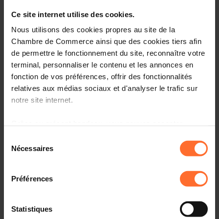
Ce site internet utilise des cookies.
Practical info
Nous utilisons des cookies propres au site de la
Chambre de Commerce ainsi que des cookies tiers afin
2 project texts
Share this article
de permettre le fonctionnement du site, reconnaître votre
terminal, personnaliser le contenu et les annonces en
fonction de vos préférences, offrir des fonctionnalités
Projet de loi n°8637 relative à l’adaptation de la loi du 28
relatives aux médias sociaux et d'analyser le trafic sur
juin 2023 relative au financement de l'exploitation des
notre site internet.
services de transports spécifiques réguliers spécialisés.
(7042BJI)
Grâce au présent bandeau, vous pouvez accepter,
refuser ou configurer les cookies selon vos préférences,
Sélection
Veuillez trouver ci-dessous le(s) texte(s) relatif(s) au(x)
à l’exception des cookies strictement nécessaires au
Nécessaires
du
projet(s) mentionné(s) sous rubrique.
fonctionnement du site. Une description des différents
consentement
cookies est accessible sous l’onglet « Détails » ci-
Préférences
dessus.
Il est précisé que la navigation sur le site et certaines
Statistiques
Project texts
fonctionnalités (ex : lecture de vidéos, partage sur les