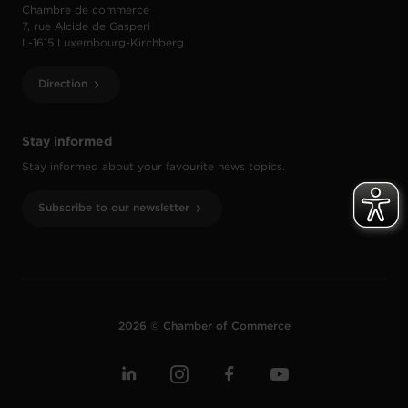
Chambre de commerce
7, rue Alcide de Gasperi
L-1615 Luxembourg-Kirchberg
Direction
Stay informed
Stay informed about your favourite news topics.
Subscribe to our newsletter
2026 © Chamber of Commerce