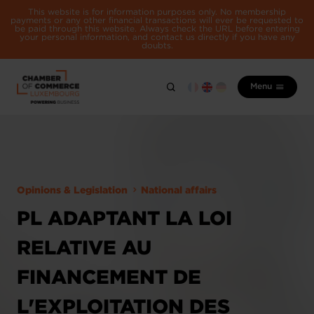
This website is for information purposes only. No membership
payments or any other financial transactions will ever be requested to
be paid through this website. Always check the URL before entering
your personal information, and contact us directly if you have any
doubts.
Menu
Opinions & Legislation
National affairs
PL ADAPTANT LA LOI
RELATIVE AU
FINANCEMENT DE
L'EXPLOITATION DES