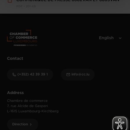
COMMUNIQUE DE PRESSE 6602VAN ET 6603VAN
protection des données personnelles
.
PDF • 201 KB
Contact
(+352) 42 39 39 1
info@cc.lu
Address
Chambre de commerce
7, rue Alcide de Gasperi
L-1615 Luxembourg-Kirchberg
Direction