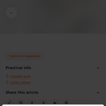
Opinions & legislation
Practical info
2 project texts
1 press release
Share this article