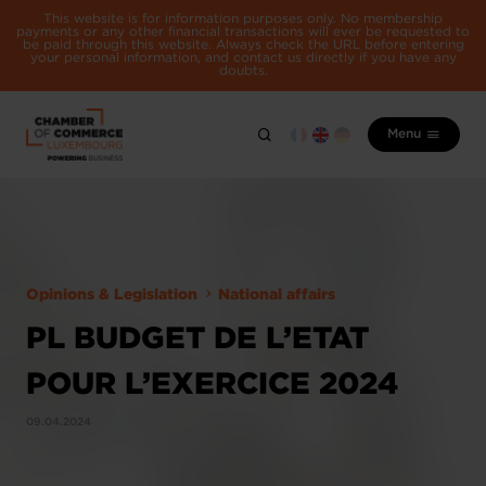
This website is for information purposes only. No membership
payments or any other financial transactions will ever be requested to
be paid through this website. Always check the URL before entering
your personal information, and contact us directly if you have any
doubts.
Menu
Opinions & Legislation
National affairs
PL BUDGET DE L’ETAT
POUR L’EXERCICE 2024
09.04.2024