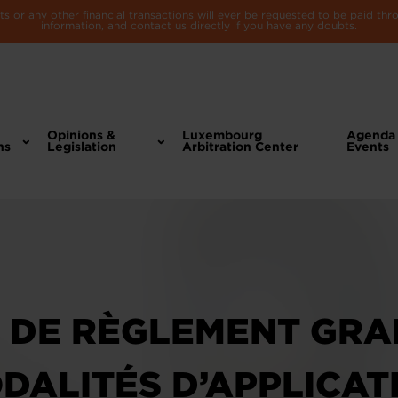
 or any other financial transactions will ever be requested to be paid th
information, and contact us directly if you have any doubts.
Opinions &
Luxembourg
Agenda
ns
Legislation
Arbitration Center
Events
 DE RÈGLEMENT GR
DALITÉS D’APPLICAT