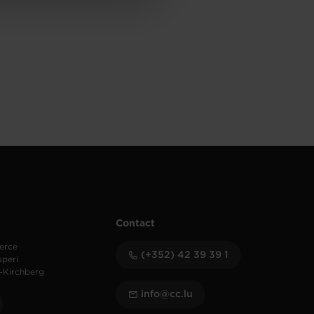
Contact
erce
(+352) 42 39 39 1
speri
-Kirchberg
info@cc.lu