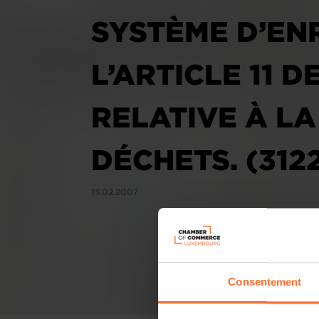
SYSTÈME D’EN
L’ARTICLE 11 D
RELATIVE À LA
DÉCHETS. (312
15.02.2007
Consentement