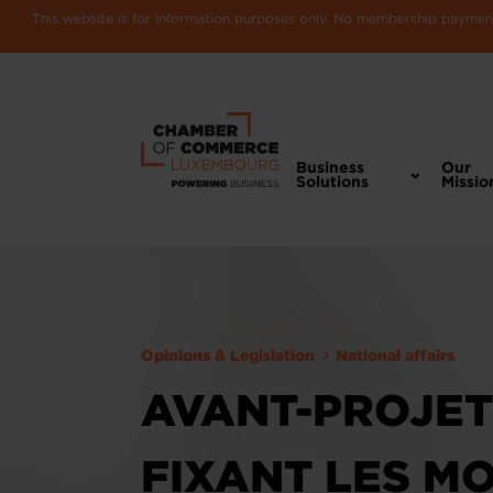
This website is for information purposes only. No membership payments
Business
Our
Solutions
Missio
Opinions & Legislation
National affairs
AVANT-PROJET
FIXANT LES MO