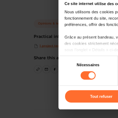
Ce site internet utilise des 
Nous utilisons des cookies p
fonctionnement du site, recon
Opinions & legislation
préférences, offrir des foncti
Practical info
Grâce au présent bandeau, vo
des cookies strictement néce
1 project text
sous l’onglet « Détails » ci-d
Share this article
Sélection
Il est précisé que la navigati
Nécessaires
du
sociaux, sauvegarde des préfé
consentement
cas de refus de tous les coo
Vous avez la possibilité de m
gauche de chaque page.
Tout refuser
Pour de plus amples informat
personnelles, vous pouvez c