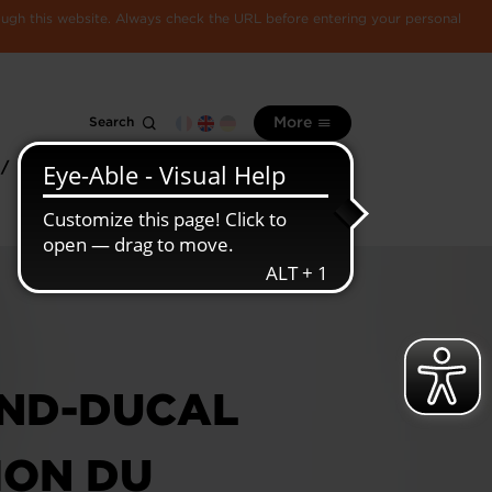
rough this website. Always check the URL before entering your personal
Search
More
 /
All
Luxembourg
information
economy
AND-DUCAL
ION DU