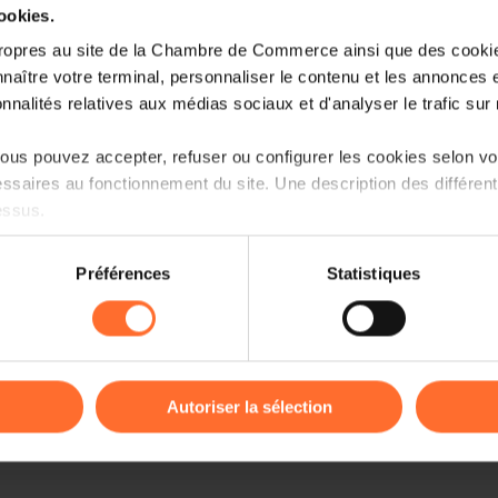
cookies.
ropres au site de la Chambre de Commerce ainsi que des cookies
naître votre terminal, personnaliser le contenu et les annonces 
onnalités relatives aux médias sociaux et d'analyser le trafic sur n
us pouvez accepter, refuser ou configurer les cookies selon vos
ssaires au fonctionnement du site. Une description des différen
essus.
on sur le site et certaines fonctionnalités (ex : lecture de vidéos,
Préférences
Statistiques
rences de lecture vidéo, personnalisation de l’affichage du site
kies ou des cookies non nécessaires.
odifier ou retirer votre consentement à tout moment en cliquant su
Autoriser la sélection
ions sur la manière dont nous utilisons lescookies et sommes 
onsulter notre
Charte d’usage des cookies
et notre
Politique 