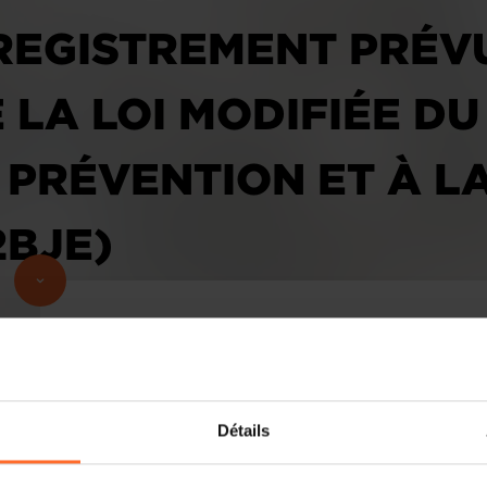
REGISTREMENT PRÉV
E LA LOI MODIFIÉE DU 
 PRÉVENTION ET À L
2BJE)
Avant-projet de règlement grand-ducal
système d’enregistrement prévu par l’ar
Détails
1994 relative à la prévention et à la 