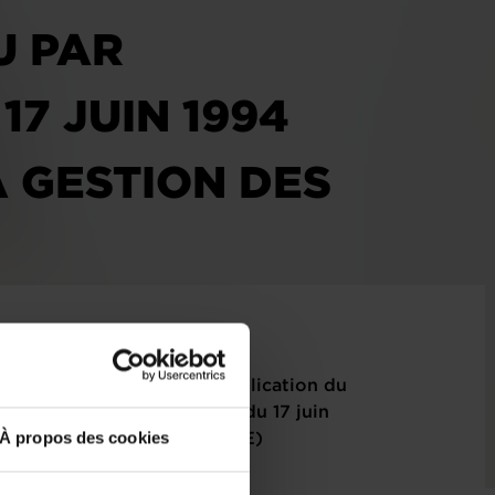
U PAR
17 JUIN 1994
A GESTION DES
 fixant les modalités d’application du
ticle 11 de la loi modifiée du 17 juin
À propos des cookies
gestion des déchets. (3122BJE)