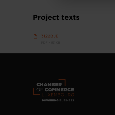
personnelles
.
Project texts
3122BJE
PDF • 53 KB