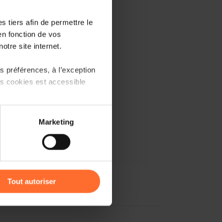
 tiers afin de permettre le
en fonction de vos
otre site internet.
 préférences, à l’exception
ts cookies est accessible
 partage sur les réseaux
Marketing
) peuvent être affectées en
r l’icône flottante en bas à
Tout autoriser
amenés à traiter vos données
de protection des données