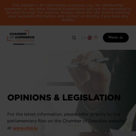
This website is for information purposes only. No membership
payments or any other financial transactions will ever be requested to
be paid through this website. Always check the URL before entering
your personal information, and contact us directly if you have any
doubts.
Menu
OPINIONS & LEGISLATION
For the latest information, please refer directly to the
parliamentary files on the Chamber of Deputies website
at
www.chd.lu