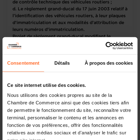
de contrôle technique des véhicules routiers ;
d. Le règlement grand-ducal du 17 juin 2003 relatif à
l’identification des véhicules routiers, à leur plaques
d’immatriculation et aux modalités d’attribution de
leurs numéros d’immatriculation.
Projet de règlement grand-ducal modifiant le
règlement grand-ducal du 26 août 1993 relatif aux
avertissements taxés, aux consignations pour
contrevenants non résidents et aux mesures
Consentement
Détails
À propos des cookies
d’exécution de la législation sur la mise en fourrière
des véhicules en matière de circulation routière.
(2828AFR)
Ce site internet utilise des cookies.
Nous utilisons des cookies propres au site de la
Chambre de Commerce ainsi que des cookies tiers afin
22.12.2004
de permettre le fonctionnement du site, reconnaître votre
terminal, personnaliser le contenu et les annonces en
Projet de règlement grand-ducal déterminant les
fonction de vos préférences, offrir des fonctionnalités
taxes aéroportuaires à l’Aéroport de Luxembourg et
relatives aux médias sociaux et d'analyser le trafic sur
en fixant les conditions et modalités d’application
notre site internet.