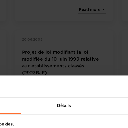
Read more
20.06.2005
Projet de loi modifiant la loi
modifiée du 10 juin 1999 relative
aux établissements classés
(2923BJE)
Détails
cookies.