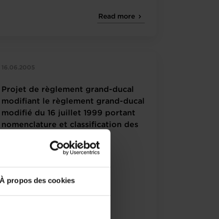
Read more
16.06.2005
Projet de règlement grand-ducal
modifiant le règlement grand-ducal
modifié du 16 juillet 1999 portant
nomenclature et classification des
établissements classés.
(2879TTO/BJE)
À propos des cookies