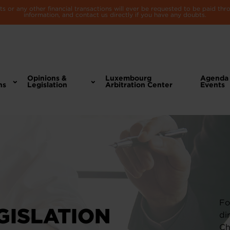
 or any other financial transactions will ever be requested to be paid th
information, and contact us directly if you have any doubts.
Opinions &
Luxembourg
Agenda
ns
Legislation
Arbitration Center
Events
Fo
GISLATION
di
Ch