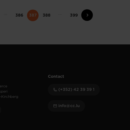
386
387
388
399
Contact
erce
(+352) 42 39 39 1
speri
-Kirchberg
info@cc.lu