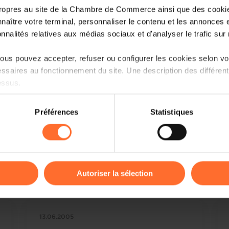
ropres au site de la Chambre de Commerce ainsi que des cookies
naître votre terminal, personnaliser le contenu et les annonces 
onnalités relatives aux médias sociaux et d'analyser le trafic sur n
us pouvez accepter, refuser ou configurer les cookies selon vos
ssaires au fonctionnement du site. Une description des différen
essus.
on sur le site et certaines fonctionnalités (ex : lecture de vidéos,
Préférences
Statistiques
rences de lecture vidéo, personnalisation de l’affichage du site
kies ou des cookies non nécessaires.
odifier ou retirer votre consentement à tout moment en cliquant su
Read more
Autoriser la sélection
ions sur la manière dont nous utilisons lescookies et sommes 
onsulter notre
Charte d’usage des cookies
et notre
Politique 
13.06.2005