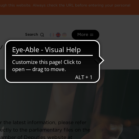
rough this website. Always check the URL before entering your personal
Search
More
 /
All
Luxembourg
information
economy
r the latest information, please refer
rectly to the parliamentary files on the
amber of Deputies website at