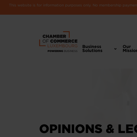
This website is for information purposes only. No membership payments
Business
Our
Solutions
Missio
OPINIONS & LE