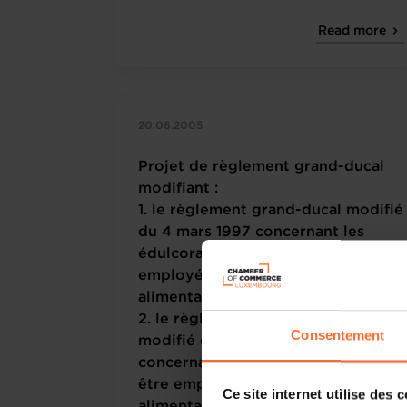
Read more
20.06.2005
Projet de règlement grand-ducal
modifiant :
1. le règlement grand-ducal modifié
du 4 mars 1997 concernant les
édulcorants destinés à être
employés dans les denrées
alimentaires ;
2. le règlement grand-ducal
Consentement
modifié du 19 mars 1997
concernant les colorants destinés à
être employés dans les denrées
Ce site internet utilise des 
alimentaires ; et