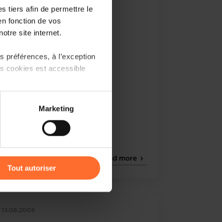
 tiers afin de permettre le
en fonction de vos
otre site internet.
 préférences, à l’exception
ts cookies est accessible
 partage sur les réseaux
Marketing
) peuvent être affectées en
r l’icône flottante en bas à
Read more
Tout autoriser
amenés à traiter vos données
de protection des données
13.06.2005