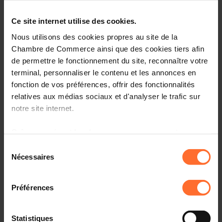
fixation du coefficient de raccord de l’indice des prix
à la consommation. (3027TCA)
Ce site internet utilise des cookies.
Nous utilisons des cookies propres au site de la
Chambre de Commerce ainsi que des cookies tiers afin
de permettre le fonctionnement du site, reconnaître votre
07.02.2006
terminal, personnaliser le contenu et les annonces en
Projet de règlement grand-ducal portant
fonction de vos préférences, offrir des fonctionnalités
modification du règlement grand-ducal modifié du
relatives aux médias sociaux et d'analyser le trafic sur
24 décembre 1990 établissant un régime
notre site internet.
d’imposition forfaitaire des marins (pris sur la base
de l’article 109 de la loi du 9 novembre 1990 ayant
Grâce au présent bandeau, vous pouvez accepter,
pour objet la création d’un registre public maritime)
refuser ou configurer les cookies selon vos préférences,
Sélection
(2997MCH)
à l’exception des cookies strictement nécessaires au
Nécessaires
du
fonctionnement du site. Une description des différents
consentement
cookies est accessible sous l’onglet « Détails » ci-
Préférences
dessus.
27.01.2006
Il est précisé que la navigation sur le site et certaines
Projet de règlement grand-ducal modifiant le
Statistiques