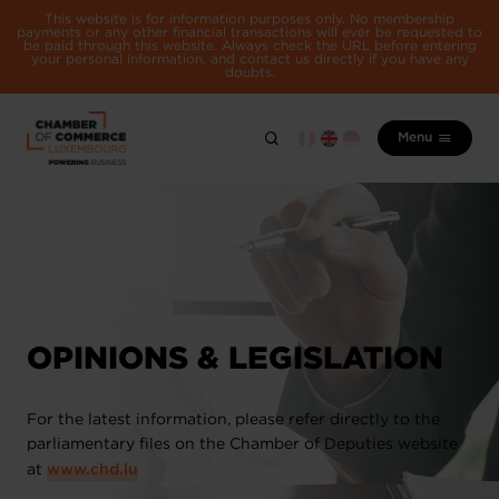
This website is for information purposes only. No membership
payments or any other financial transactions will ever be requested to
be paid through this website. Always check the URL before entering
your personal information, and contact us directly if you have any
doubts.
Menu
OPINIONS & LEGISLATION
For the latest information, please refer directly to the
parliamentary files on the Chamber of Deputies website
at
www.chd.lu