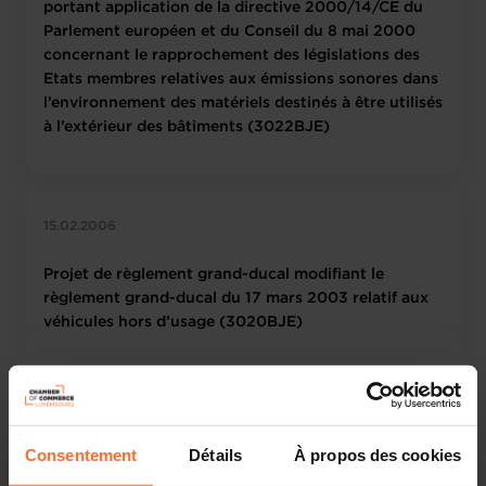
portant application de la directive 2000/14/CE du
Parlement européen et du Conseil du 8 mai 2000
concernant le rapprochement des législations des
Etats membres relatives aux émissions sonores dans
l’environnement des matériels destinés à être utilisés
à l’extérieur des bâtiments (3022BJE)
15.02.2006
Projet de règlement grand-ducal modifiant le
règlement grand-ducal du 17 mars 2003 relatif aux
véhicules hors d’usage (3020BJE)
15.02.2006
Consentement
Détails
À propos des cookies
Projet de règlement grand-ducal portant nouvelle