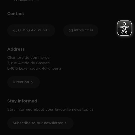
Contact
(+352) 42 39 39 1
info@cc.lu
Address
Chambre de commerce
7, rue Alcide de Gasperi
L-1615 Luxembourg-Kirchberg
Direction
Stay informed
Stay informed about your favourite news topics.
Subscribe to our newsletter