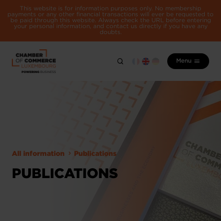
This website is for information purposes only. No membership
payments or any other financial transactions will ever be requested to
be paid through this website. Always check the URL before entering
your personal information, and contact us directly if you have any
doubts.
Menu
All information
Publications
PUBLICATIONS