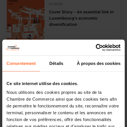
01.2024
Cover Story - An essential link in
Luxembourg’s economic
diversification
11.2023
Consentement
Détails
À propos des cookies
Cover Story - Ecomobility
Ce site internet utilise des cookies.
Nous utilisons des cookies propres au site de la
Chambre de Commerce ainsi que des cookies tiers afin
de permettre le fonctionnement du site, reconnaître votre
terminal, personnaliser le contenu et les annonces en
09.2023
fonction de vos préférences, offrir des fonctionnalités
Cover Story - The huge “building
relatives aux médias sociaux et d'analyser le trafic sur