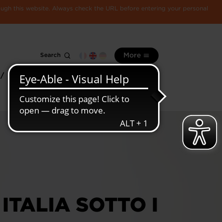
rough this website. Always check the URL before entering your personal
Search
More
 /
All
Luxembourg
information
economy
TALIA SOTTO I