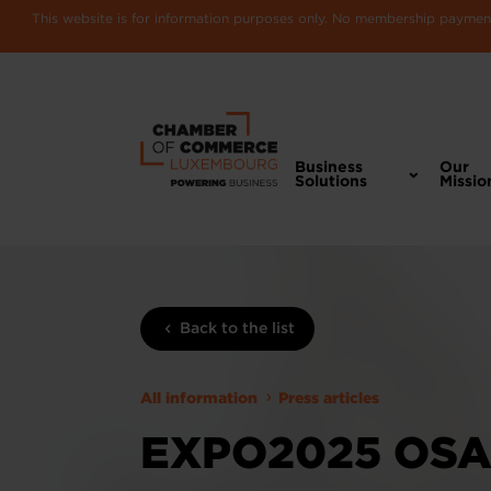
This website is for information purposes only. No membership payments
Business
Our
Solutions
Missio
Back to the list
All information
Press articles
EXPO2025 OSA