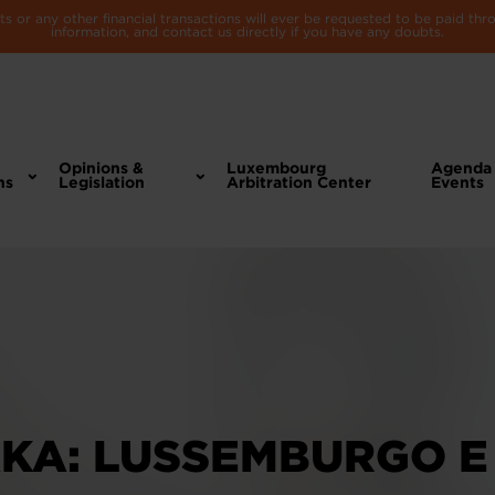
 or any other financial transactions will ever be requested to be paid th
information, and contact us directly if you have any doubts.
Opinions &
Luxembourg
Agenda
ns
Legislation
Arbitration Center
Events
KA: LUSSEMBURGO E I