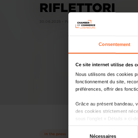
RIFLETTORI
30.06.2025 - PassaParola.info
Consentement
Ce site internet utilise des 
Nous utilisons des cookies p
fonctionnement du site, recon
préférences, offrir des foncti
Grâce au présent bandeau, vo
des cookies strictement néce
sous l’onglet « Détails » ci-d
Sélection
Il est précisé que la navigati
In the press
Nécessaires
du