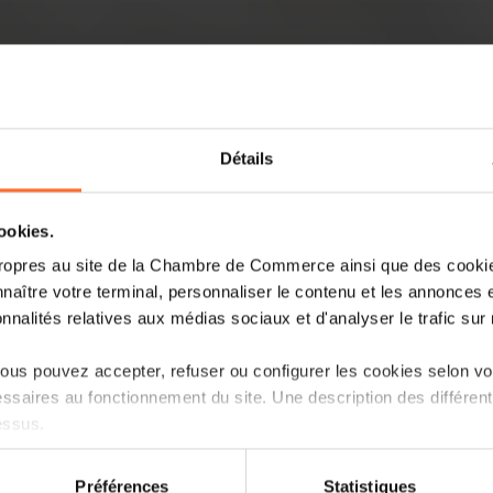
Détails
cookies.
ropres au site de la Chambre de Commerce ainsi que des cookies
Impressioni, curiosità, commenti in di
naître votre terminal, personnaliser le contenu et les annonces 
onnalités relatives aux médias sociaux et d'analyser le trafic sur n
Il Padiglione del Lussemburgo all’Expo
di apertura e cooperazione internazional
us pouvez accepter, refuser ou configurer les cookies selon vos
Lives” e con il motto “Doki Doki – The
ssaires au fonctionnement du site. Une description des différen
l’emozione di un cuore che batte. Costru
essus.
circolare e progettato per essere comple
parziale dei materiali, il padiglione off
on sur le site et certaines fonctionnalités (ex : lecture de vidéos,
tre atti, che presenta il Lussemburgo co
Préférences
Statistiques