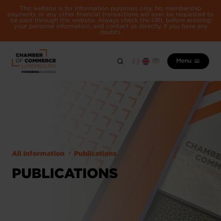
This website is for information purposes only. No membership
payments or any other financial transactions will ever be requested to
be paid through this website. Always check the URL before entering
your personal information, and contact us directly if you have any
doubts.
Menu
All information
Publications
PUBLICATIONS