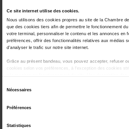
Ce site internet utilise des cookies.
Nous utilisons des cookies propres au site de la Chambre 
07.2024
que des cookies tiers afin de permettre le fonctionnement du 
News Flash - Le Règlement (UE)
votre terminal, personnaliser le contenu et les annonces en 
2024/1689 sur l’intelligence
préférences, offrir des fonctionnalités relatives aux médias s
artificielle (AI Act) vient d’être
publié: Quels sont les aspects
d'analyser le trafic sur notre site internet.
principaux à retenir?
Grâce au présent bandeau, vous pouvez accepter, refuser ou
cookies selon vos préférences, à l’exception des cookies st
nécessaires au fonctionnement du site. Une description des 
07.2024
est accessible sous l’onglet « Détails » ci-dessus.
Sélection
Cover Story - I love you, me
Nécessaires
du
neither!
Il est précisé que la navigation sur le site et certaines fonctio
consentement
lecture de vidéos, partage sur les réseaux sociaux, sauvega
Préférences
préférences de lecture vidéo, personnalisation de l’affichage
être affectées en cas de refus de tous les cookies ou des c
nécessaires.
Statistiques