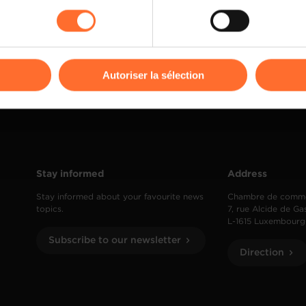
rences de lecture vidéo, personnalisation de l’affichage du site
kies ou des cookies non nécessaires.
odifier ou retirer votre consentement à tout moment en cliquant su
Autoriser la sélection
ions sur la manière dont nous utilisons lescookies et sommes 
onsulter notre
Charte d’usage des cookies
et notre
Politique 
Stay informed
Address
Stay informed about your favourite news
Chambre de comm
topics.
7, rue Alcide de Ga
L-1615 Luxembourg
Subscribe to our newsletter
Direction