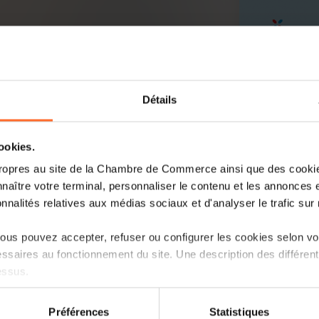
Détails
cookies.
ropres au site de la Chambre de Commerce ainsi que des cookies
naître votre terminal, personnaliser le contenu et les annonces 
onnalités relatives aux médias sociaux et d'analyser le trafic sur n
us pouvez accepter, refuser ou configurer les cookies selon vos
ssaires au fonctionnement du site. Une description des différen
essus.
on sur le site et certaines fonctionnalités (ex : lecture de vidéos,
Préférences
Statistiques