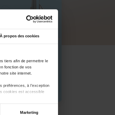
À propos des cookies
 tiers afin de permettre le
en fonction de vos
otre site internet.
 préférences, à l’exception
ts cookies est accessible
PDF, 14.5 MB
 partage sur les réseaux
Marketing