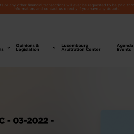
 or any other financial transactions will ever be requested to be paid th
information, and contact us directly if you have any doubts.
Opinions &
Luxembourg
Agenda
ns
Legislation
Arbitration Center
Events
- 03-2022 -