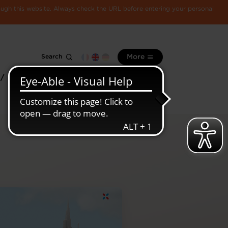
rough this website. Always check the URL before entering your personal
Search
More
 /
All
Luxembourg
information
economy