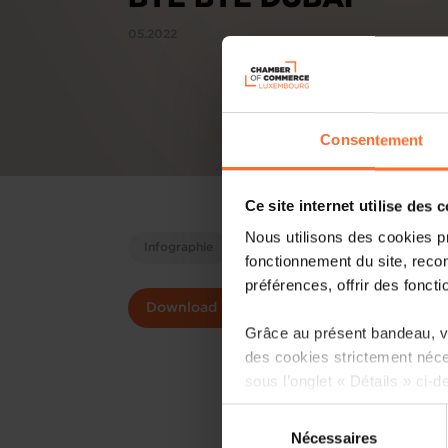
05.2022
Consentement
Ce site internet utilise des 
Nous utilisons des cookies p
Infographie
fonctionnement du site, recon
préférences, offrir des foncti
Download
Grâce au présent bandeau, vo
des cookies strictement néce
sous l’onglet « Détails » ci-d
Sélection
Il est précisé que la navigati
Nécessaires
du