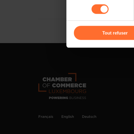
sociaux, sauvegarde des préfé
consentement
cas de refus de tous les coo
Vous avez la possibilité de m
gauche de chaque page.
Tout refuser
Pour de plus amples informat
personnelles, vous pouvez c
personnelles
.
Français
English
Deutsch