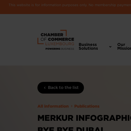
This website is for information purposes only. No membership payments
Business
Our
Solutions
Missio
Back to the list
All information
Publications
MERKUR INFOGRAPHIC 
BYE BYE DUBAI