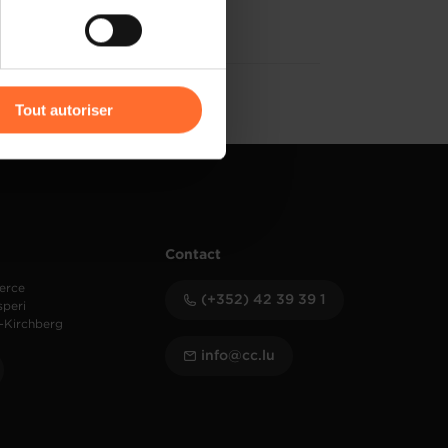
) peuvent être affectées en
r l’icône flottante en bas à
Tout autoriser
amenés à traiter vos données
de protection des données
Contact
erce
(+352) 42 39 39 1
speri
-Kirchberg
info@cc.lu