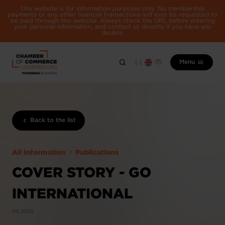
This website is for information purposes only. No membership
payments or any other financial transactions will ever be requested to
be paid through this website. Always check the URL before entering
your personal information, and contact us directly if you have any
doubts.
Menu
Back to the list
All information
Publications
COVER STORY - GO
INTERNATIONAL
09.2020