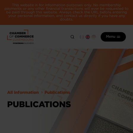
This website is for information purposes only. No membership
payments or any other financial transactions will ever be requested to
be paid through this website. Always check the URL before entering
your personal information, and contact us directly if you have any
doubts.
Menu
All information
Publications
PUBLICATIONS