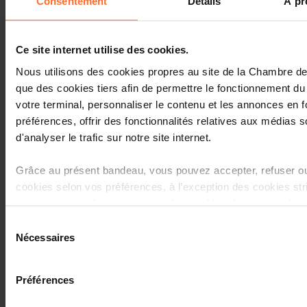
Consentement
Détails
À pr
Dossier Merkur: Le tourisme au
Luxembourg
Ce site internet utilise des cookies.
Nous utilisons des cookies propres au site de la Chambre 
que des cookies tiers afin de permettre le fonctionnement du 
votre terminal, personnaliser le contenu et les annonces en 
06.2022
préférences, offrir des fonctionnalités relatives aux médias s
Rapport annuel 2021
d'analyser le trafic sur notre site internet.
Grâce au présent bandeau, vous pouvez accepter, refuser ou
cookies selon vos préférences, à l’exception des cookies st
nécessaires au fonctionnement du site. Une description des 
est accessible sous l’onglet « Détails » ci-dessus.
Sélection
Nécessaires
du
Il est précisé que la navigation sur le site et certaines fonctio
05.2022
consentement
lecture de vidéos, partage sur les réseaux sociaux, sauvega
Baromètre de l'économie - S1
Préférences
préférences de lecture vidéo, personnalisation de l’affichage
2022 - Thématique : Inflation et
être affectées en cas de refus de tous les cookies ou des c
énergie