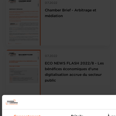
07.2022
Chamber Brief - Arbitrage et
médiation
07.2022
ECO NEWS FLASH 2022/8 - Les
bénéfices économiques d’une
digitalisation accrue du secteur
public
07.2022