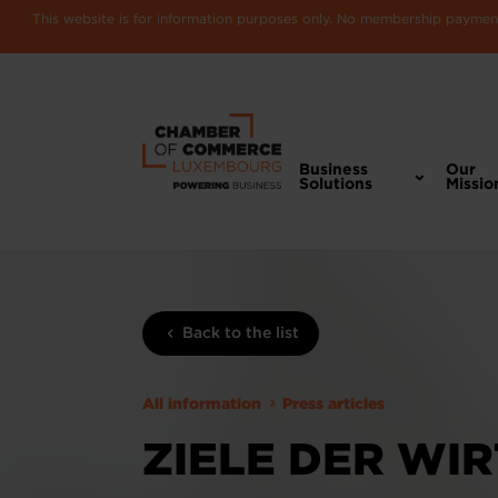
This website is for information purposes only. No membership payments
Business
Our
Solutions
Missio
Back to the list
All information
Press articles
ZIELE DER WI