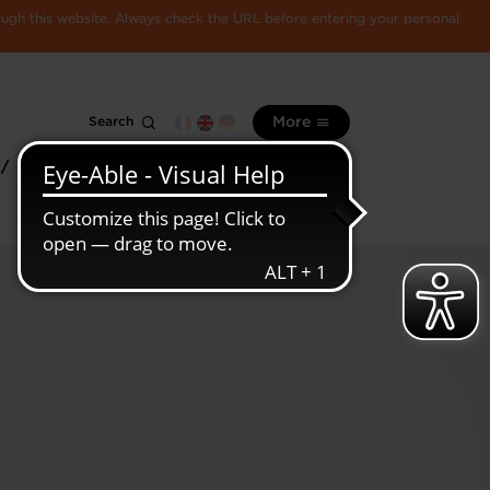
rough this website. Always check the URL before entering your personal
Search
More
 /
All
Luxembourg
information
economy