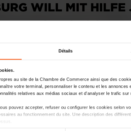
RG WILL MIT HILFE
 DER TECHNOLOGIE 
Détails
cookies.
ropres au site de la Chambre de Commerce ainsi que des cookies
naître votre terminal, personnaliser le contenu et les annonces 
onnalités relatives aux médias sociaux et d'analyser le trafic sur n
Mit einer großen Wirtschaftsdelegation
der Mission ist es, die ohnehin enge 
us pouvez accepter, refuser ou configurer les cookies selon vos
weiter auszubauen – insbesondere in d
ssaires au fonctionnement du site. Une description des différen
Gesundheit.
essus.
Ein „intensives Programm“ – so beschr