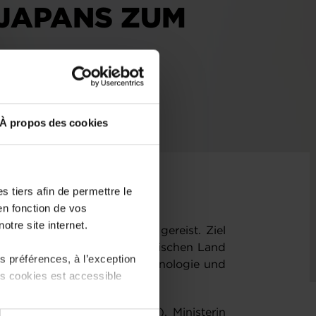
 JAPANS ZUM
WERDEN
À propos des cookies
 tiers afin de permettre le
en fonction de vos
otre site internet.
 ist Luxemburg nach Japan gereist. Ziel
Zusammenarbeit mit dem asiatischen Land
 préférences, à l’exception
en Bereichen Weltraum, Technologie und
ts cookies est accessible
eibt Stéphanie Obertin (DP), Ministerin