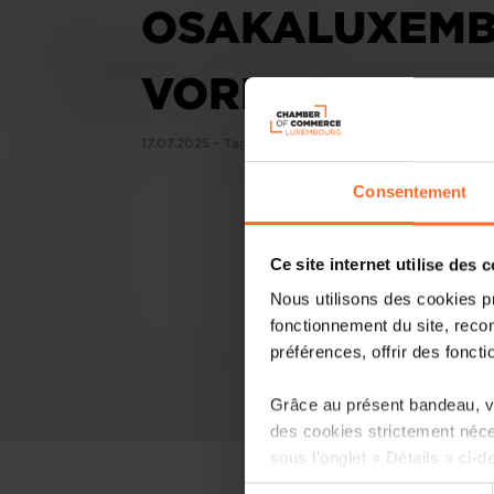
OSAKALUXEMBU
VORREITER IN
17.07.2025 - Tageblatt
Consentement
Ce site internet utilise des 
Nous utilisons des cookies p
fonctionnement du site, recon
préférences, offrir des foncti
Grâce au présent bandeau, vo
des cookies strictement néce
sous l’onglet « Détails » ci-d