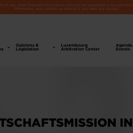
 or any other financial transactions will ever be requested to be paid th
information, and contact us directly if you have any doubts.
Opinions &
Luxembourg
Agenda
ns
Legislation
Arbitration Center
Events
RTSCHAFTSMISSION IN