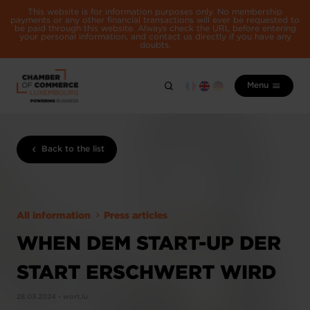
This website is for information purposes only. No membership
payments or any other financial transactions will ever be requested to
be paid through this website. Always check the URL before entering
your personal information, and contact us directly if you have any
doubts.
Menu
Back to the list
All information
Press articles
WHEN DEM START-UP DER
START ERSCHWERT WIRD
28.03.2024 - wort.lu