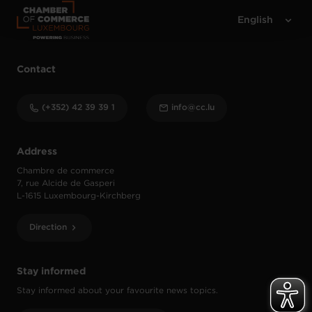
protection des données personnelles
.
Contact
(+352) 42 39 39 1
info@cc.lu
Address
Chambre de commerce
7, rue Alcide de Gasperi
L-1615 Luxembourg-Kirchberg
Direction
Stay informed
Stay informed about your favourite news topics.