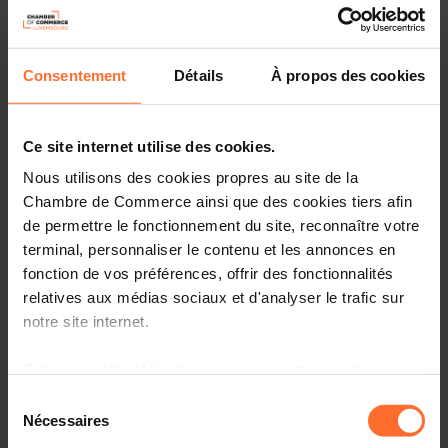
Start-up Nation Luxemburg zählt huderte
Jungunternehmen. Man hört aber auch immer wieder
von Start-ups, die Schwierigkeitent haben, in Luxemburg
ein Bankkonto zu eröffnen.
Consentement
Détails
À propos des cookies
Ce site internet utilise des cookies.
Nous utilisons des cookies propres au site de la
Chambre de Commerce ainsi que des cookies tiers afin
de permettre le fonctionnement du site, reconnaître votre
terminal, personnaliser le contenu et les annonces en
Photos
fonction de vos préférences, offrir des fonctionnalités
relatives aux médias sociaux et d'analyser le trafic sur
notre site internet.
Grâce au présent bandeau, vous pouvez accepter,
refuser ou configurer les cookies selon vos préférences,
Sélection
à l’exception des cookies strictement nécessaires au
Nécessaires
du
fonctionnement du site. Une description des différents
consentement