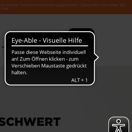
ng anderer Finanztransaktionen aufgefordert. Überprüfen Sie immer die
n uns.
Suche
Mehr
News &
Die Luxemburger
Publikationen
Wirtschaft
RSCHWERT