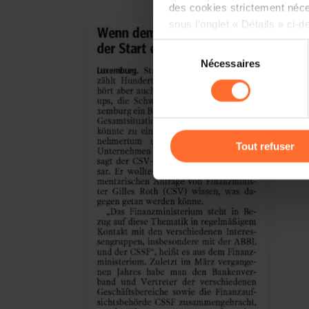
des cookies strictement néce
sous l’onglet « Détails » ci-d
Sélection
Il est précisé que la navigati
Nécessaires
du
sociaux, sauvegarde des préfé
consentement
cas de refus de tous les coo
Vous avez la possibilité de m
gauche de chaque page.
Tout refuser
Pour de plus amples informat
personnelles, vous pouvez c
personnelles
.