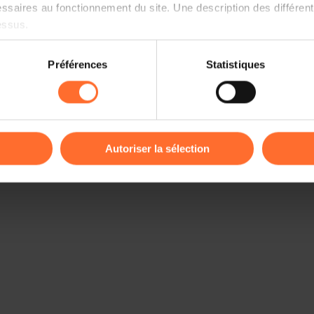
ssaires au fonctionnement du site. Une description des différen
essus.
on sur le site et certaines fonctionnalités (ex : lecture de vidéos,
Préférences
Statistiques
rences de lecture vidéo, personnalisation de l’affichage du site
kies ou des cookies non nécessaires.
odifier ou retirer votre consentement à tout moment en cliquant su
Autoriser la sélection
ions sur la manière dont nous utilisons lescookies et sommes 
onsulter notre
Charte d’usage des cookies
et notre
Politique 