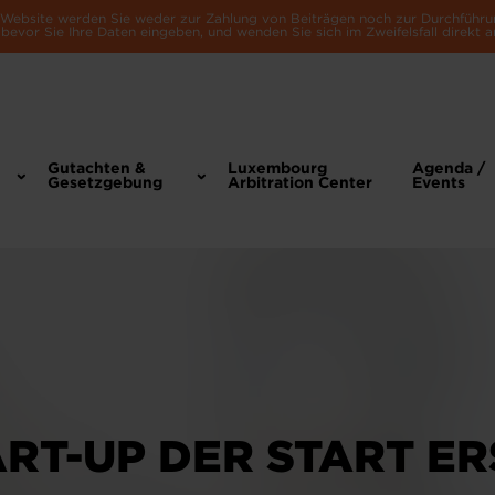
e Website werden Sie weder zur Zahlung von Beiträgen noch zur Durchführu
bevor Sie Ihre Daten eingeben, und wenden Sie sich im Zweifelsfall direkt a
Gutachten &
Luxembourg
Agenda /
Gesetzgebung
Arbitration Center
Events
RT-UP DER START E