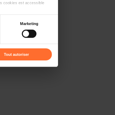
ts cookies est accessible
 partage sur les réseaux
Marketing
) peuvent être affectées en
r l’icône flottante en bas à
Tout autoriser
amenés à traiter vos données
de protection des données