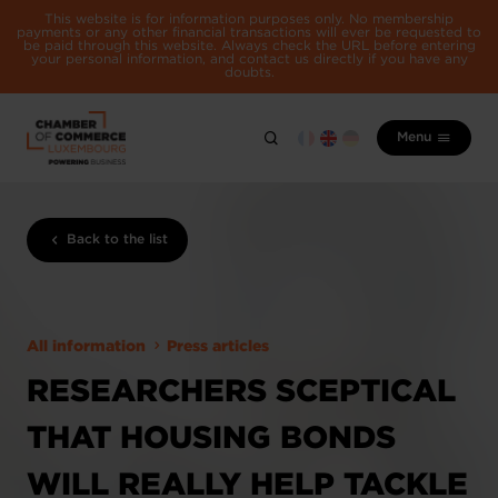
This website is for information purposes only. No membership
payments or any other financial transactions will ever be requested to
be paid through this website. Always check the URL before entering
your personal information, and contact us directly if you have any
doubts.
Menu
Back to the list
All information
Press articles
RESEARCHERS SCEPTICAL
THAT HOUSING BONDS
WILL REALLY HELP TACKLE