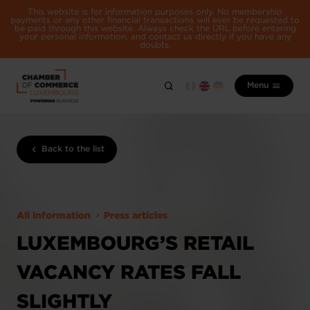
This website is for information purposes only. No membership
payments or any other financial transactions will ever be requested to
be paid through this website. Always check the URL before entering
your personal information, and contact us directly if you have any
doubts.
Menu
Back to the list
All information
Press articles
LUXEMBOURG’S RETAIL
VACANCY RATES FALL
SLIGHTLY