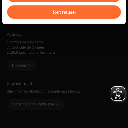
Contact
Pour de plus amples informations sur la manière dont
Tout refuser
nous utilisons lescookies et sommes amenés à traiter
(+352) 42 39 39 1
info@cc.lu
vos données personnelles, vous pouvez consulter notre
Charte d’usage des cookies
et notre
Politique de
Address
protection des données personnelles
.
Chambre de commerce
7, rue Alcide de Gasperi
L-1615 Luxembourg-Kirchberg
Direction
Stay informed
Stay informed about your favourite news topics.
Subscribe to our newsletter