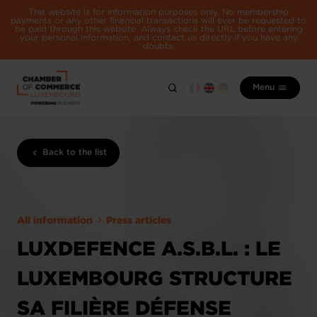
This website is for information purposes only. No membership
payments or any other financial transactions will ever be requested to
be paid through this website. Always check the URL before entering
your personal information, and contact us directly if you have any
doubts.
Menu
Back to the list
All information
Press articles
LUXDEFENCE A.S.B.L. : LE
LUXEMBOURG STRUCTURE
SA FILIÈRE DÉFENSE