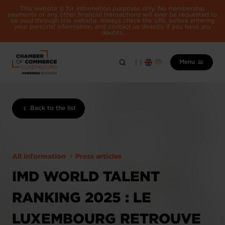
This website is for information purposes only. No membership
payments or any other financial transactions will ever be requested to
be paid through this website. Always check the URL before entering
your personal information, and contact us directly if you have any
doubts.
Menu
Back to the list
All information
Press articles
IMD WORLD TALENT
RANKING 2025 : LE
LUXEMBOURG RETROUVE