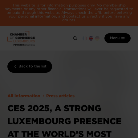
This website is for information purposes only. No membership
payments or any other financial transactions will ever be requested to
be paid through this website. Always check the URL before entering
your personal information, and contact us directly if you have any
doubts.
Menu
Back to the list
All information
Press articles
CES 2025, A STRONG
LUXEMBOURG PRESENCE
AT THE WORLD’S MOST