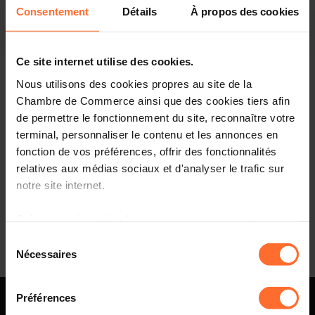
Consentement
Détails
À propos des cookies
Ce site internet utilise des cookies.
Nous utilisons des cookies propres au site de la
Chambre de Commerce ainsi que des cookies tiers afin
À Osaka, le pavillon luxembourgeois sacré pour sa
de permettre le fonctionnement du site, reconnaître votre
durabilité
terminal, personnaliser le contenu et les annonces en
fonction de vos préférences, offrir des fonctionnalités
relatives aux médias sociaux et d'analyser le trafic sur
notre site internet.
Page 202 of 202
Grâce au présent bandeau, vous pouvez accepter,
refuser ou configurer les cookies selon vos préférences,
Sélection
à l’exception des cookies strictement nécessaires au
Nécessaires
du
fonctionnement du site. Une description des différents
consentement
cookies est accessible sous l’onglet « Détails » ci-
Préférences
dessus.