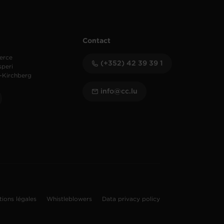
Contact
erce
(+352) 42 39 39 1
speri
-Kirchberg
info@cc.lu
tions légales
Whistleblowers
Data privacy policy