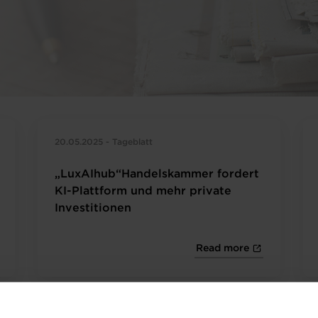
20.05.2025 - Tageblatt
„LuxAIhub“Handelskammer fordert
KI-Plattform und mehr private
Investitionen
Read more