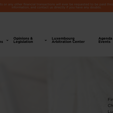
 or any other financial transactions will ever be requested to be paid th
information, and contact us directly if you have any doubts.
Opinions &
Luxembourg
Agenda
ns
Legislation
Arbitration Center
Events
Fi
Ch
Lu