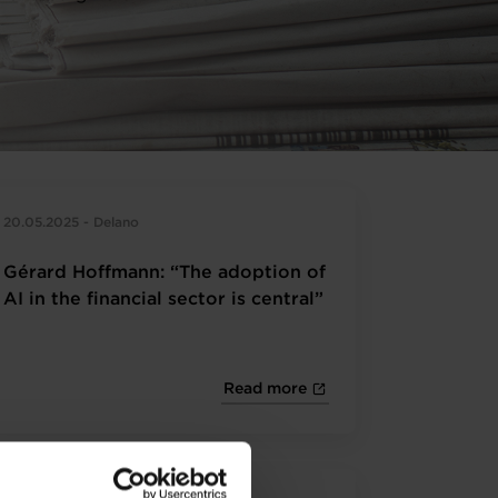
20.05.2025 - Delano
Gérard Hoffmann: “The adoption of
AI in the financial sector is central”
Read more