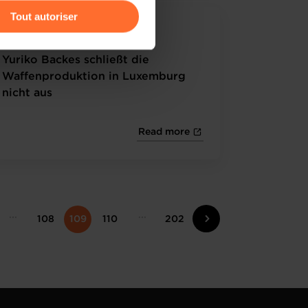
Tout autoriser
19.05.2025 - wort.lu
amenés à traiter vos données
de protection des données
Yuriko Backes schließt die
Waffenproduktion in Luxemburg
nicht aus
Read more
108
109
110
202