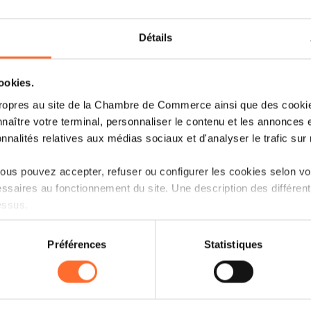
19.05.2025 - Chronicle.lu
Luxembourg Diplomatic
Détails
Conference 2025: Women
Represent 43.5% of 170 Diplomats
cookies.
ropres au site de la Chambre de Commerce ainsi que des cookies
Read more
naître votre terminal, personnaliser le contenu et les annonces 
onnalités relatives aux médias sociaux et d'analyser le trafic sur n
us pouvez accepter, refuser ou configurer les cookies selon vos
19.05.2025 - PaperJam
ssaires au fonctionnement du site. Une description des différen
essus.
Eureka: quand l’innovation
s’organise pour durer
on sur le site et certaines fonctionnalités (ex : lecture de vidéos,
Préférences
Statistiques
rences de lecture vidéo, personnalisation de l’affichage du site
Read more
kies ou des cookies non nécessaires.
odifier ou retirer votre consentement à tout moment en cliquant su