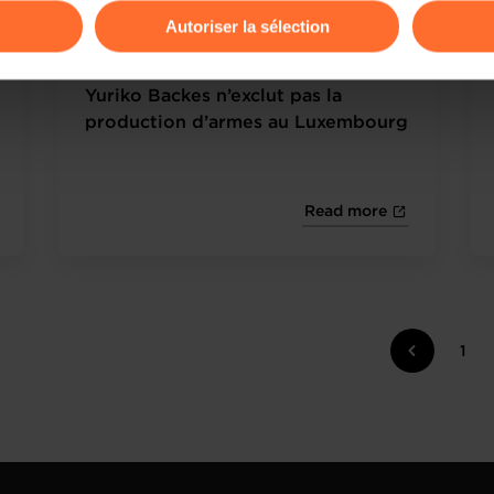
Autoriser la sélection
19.05.2025 - Virgule.lu
ions sur la manière dont nous utilisons lescookies et sommes 
onsulter notre
Charte d’usage des cookies
et notre
Politique 
Yuriko Backes n’exclut pas la
production d’armes au Luxembourg
Read more
1