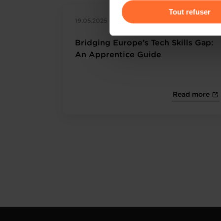
gauche de chaque page.
Tout refuser
19.05.2025 - Silicon Luxembourg
Pour de plus amples informat
personnelles, vous pouvez c
Bridging Europe’s Tech Skills Gap:
personnelles
.
An Apprentice Guide
Read more