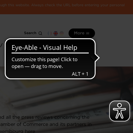
rough this website. Always check the URL before entering your personal
Search
More
 /
All
Luxembourg
information
economy
nd all the press reviews concerning the
amber of Commerce and its partners in
xembourg here