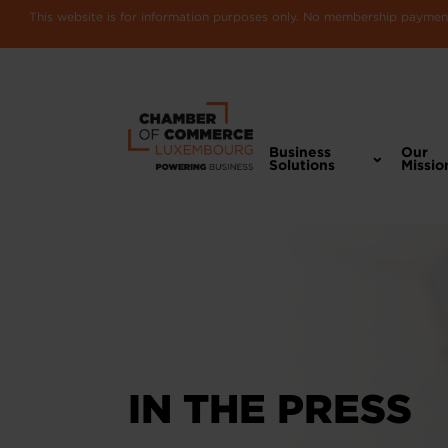
This website is for information purposes only. No membership payments
Business
Our
Solutions
Missio
IN THE PRESS