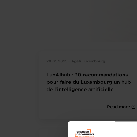
20.05.2025 - Agefi Luxembourg
LuxAIhub : 30 recommandations
pour faire du Luxembourg un hub
de l’intelligence artificielle
Read more